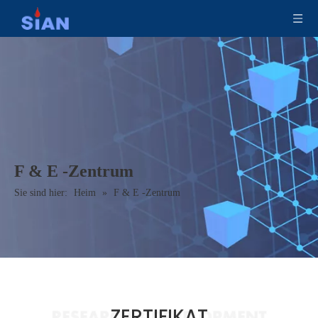
F & E -Zentrum
Sie sind hier:
Heim
»
F & E -Zentrum
ZERTIFIKAT