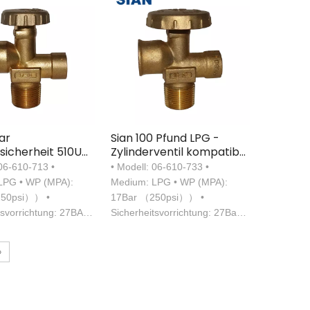
ar
Sian 100 Pfund LPG -
sicherheit 510U
Zylinderventil kompatibel
inder Mexiko 40
mit Polventil für einfache
 06-610-713 •
• Modell: 06-610-733 •
entile
Verbindung
LPG • WP (MPA):
Medium: LPG • WP (MPA):
250psi）） •
17Bar （250psi）） •
tsvorrichtung: 27BAR
Sicherheitsvorrichtung: 27Bar
 • Einlass-Thread:
（375psi） • Einlass-Thread:
T • Outlet-Thread:
3/4-14 NGT • Outlet-Thread:
»
go-lh-Int
0,885-14ngo-lh-Int