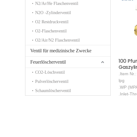
N2/Ar/He Flaschenventil
N2O -Zylinderventil
O2 Restdruckventil
O2-Flaschenventil
O2/Air/N2 Flaschenventil
Ventil für medizinische Zwecke
100 Pfu
Feuerlöscherventil
Gaszyli
Safety 
CO2-Löschventil
.Item Nr
Mexiko
lpg
Pulverlöscherventil
.WP (MPA
Schaumlöscherventil
.Inlet-Th