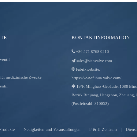
TE
KONTAKTINFORMATION

+86
571 8768 0216
ventil
sales@sianvalve.com

Fabrikwebsite:

für medizinische Zwecke
https://www.fuhua-valve.com/
entil
19/F, Minghao -Gebäude, 1688 Bin

Bezirk Binjiang, Hangzhou, Zhejiang,
(Postleitzahl: 310052)
Produkte
|
Neuigkeiten und Veranstaltungen
|
F & E-Zentrum
|
Dienst