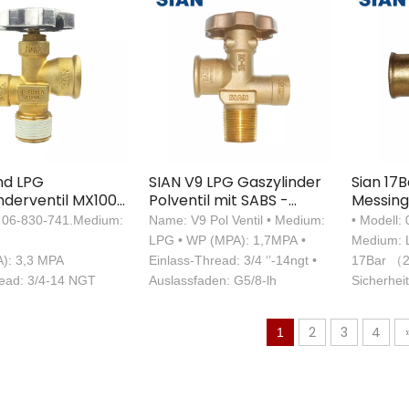
nd LPG
SIAN V9 LPG Gaszylinder
Sian 17B
nderventil MX100
Polventil mit SABS -
Messing
LPG Polventil für
Zertifizierung
LPG Zyl
.: 06-830-741.Medium:
Name: V9 Pol Ventil • Medium:
• Modell:
lbs Polv
LPG • WP (MPA): 1,7MPA •
Medium: 
): 3,3 MPA
Einlass-Thread: 3/4 ‘’-14ngt •
17Bar （
read: 3/4-14 NGT
Auslassfaden: G5/8-lh
Sicherhei
（377PSI）
3/4-14 NG
2
3
4
1
0,885-14n