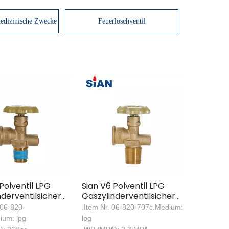
edizinische Zwecke
Feuerlöschventil
Polventil LPG
Sian V6 Polventil LPG
nderventilsicherheit
Gaszylinderventilsicherheit
entil
LPG Polventil
 06-820-
.Item Nr. 06-820-707c.Medium:
ium: lpg
lpg