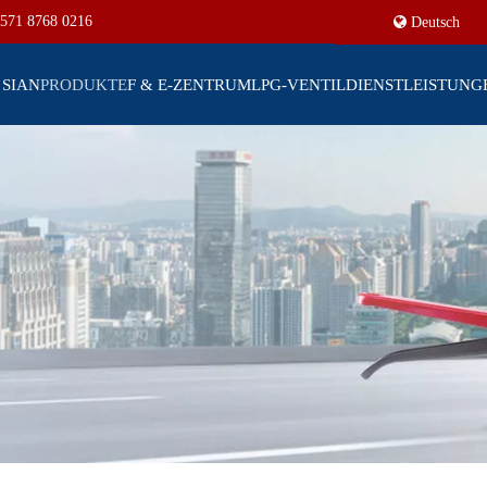
571 8768 0216
Deutsch
 SIAN
PRODUKTE
F & E-ZENTRUM
LPG-VENTIL
DIENSTLEISTUNG