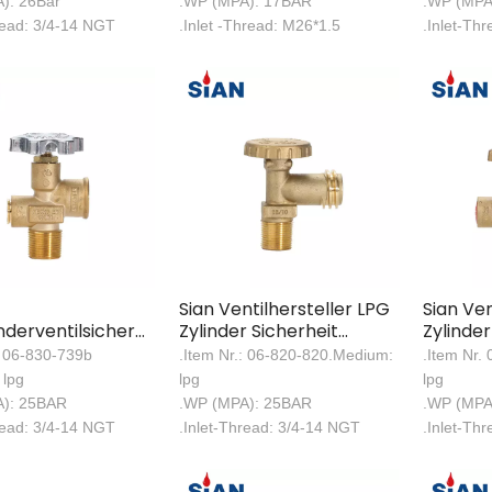
): 26Bar
.WP (MPA): 17BAR
.WP (MPA
read: 3/4-14 NGT
.Inlet -Thread: M26*1.5
.Inlet-Th
Sian Ventilhersteller LPG
Sian Ven
nderventilsicherheit
Zylinder Sicherheit
Zylinder
ventil für Mexiko
Messing Polventile
Messing
: 06-830-739b
.Item Nr.: 06-820-820.Medium:
.Item Nr.
 lpg
lpg
lpg
A): 25BAR
.WP (MPA): 25BAR
.WP (MPA
read: 3/4-14 NGT
.Inlet-Thread: 3/4-14 NGT
.Inlet-Th