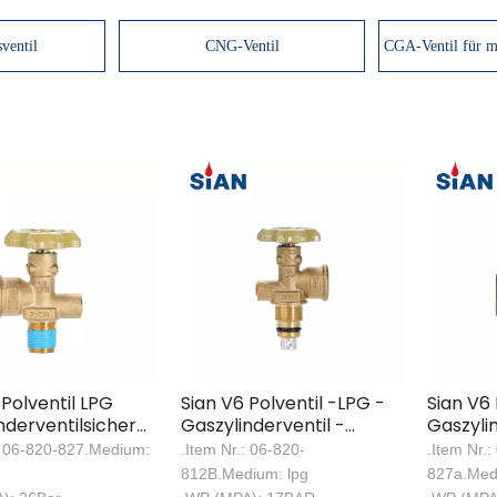
sventil
CNG-Ventil
CGA-Ventil für m
 Polventil LPG
Sian V6 Polventil -LPG -
Sian V6 
nderventilsicherheit
Gaszylinderventil -
Gaszyli
ventil
Sicherheit LPG -Ventil
LPG Polv
.: 06-820-827.Medium:
.Item Nr.: 06-820-
.Item Nr.:
812B.Medium: lpg
827a.Med