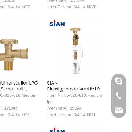
): 26Bar
.WP (MPA): 3,3 MPA
read: 3/4-14 NGT
.Inlet-Thread: 3/4-14 NGT
Luoquanx
tilhersteller LPG
SIAN
 Sicherheit
Flüssigphasenventil-LPG
 Polventile-V6
LPG
 06-820-818.Medium:
.Item Nr. 06-820-819.Medium:
+86 571 
Flüssigkeitsentzugsventil
lpg
): 17BAR
.WP (MPA): 25BAR
sales@si
read: 3/4-14 NGT
.Inlet-Thread: 3/4-14 NGT