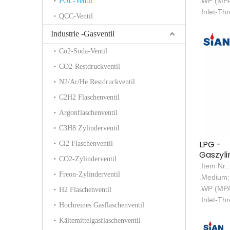
.WP (MPA
POL-Ventil
.Inlet-Th
QCC-Ventil
Industrie -Gasventil
Co2-Soda-Ventil
CO2-Restdruckventil
N2/Ar/He Restdruckventil
C2H2 Flaschenventil
Argonflaschenventil
C3H8 Zylinderventil
LPG -
Cl2 Flaschenventil
Gaszyli
CO2-Zylinderventil
LPG Pol
.Item Nr.
Freon-Zylinderventil
.Medium:
.WP (MP
H2 Flaschenventil
.Inlet-Th
Hochreines Gasflaschenventil
Kältemittelgasflaschenventil