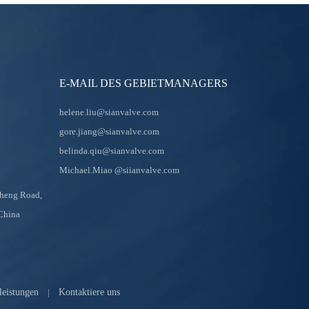
E-MAIL DES GEBIETMANAGERS
helene.liu@sianvalve.com
gore.jiang@sianvalve.com
belinda.qiu@sianvalve.com
Michael.Miao
@siianvalve.com
sheng Road,
 China
leistungen
|
Kontaktiere uns