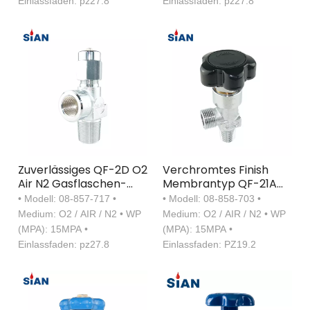
Einlassfaden: pz27.8
Einlassfaden: pz27.8
Zuverlässiges QF-2D O2
Verchromtes Finish
Air N2 Gasflaschen-
Membrantyp QF-21A
Nadelventil
Industrielles
• Modell: 08-857-717 •
• Modell: 08-858-703 •
Messingventil
Sauerstoff-Luft-
Medium: O2 / AIR / N2 • WP
Medium: O2 / AIR / N2 • WP
Stickstoff-
(MPA): 15MPA •
(MPA): 15MPA •
Gasflaschenventil aus
Einlassfaden: pz27.8
Einlassfaden: PZ19.2
Messing