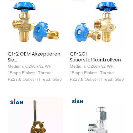
Qf-2 OEM Akzeptieren
QF-2G1
Sie
Sauerstoffkontrollventil
Sauerstoffdurchflussregelblechentyp
Hersteller
Medium: O2/Air/N2 WP:
Medium: O2/Air/N2 WP:
Ventilstickstoffgaszylinderventil
Stickstoffgaszylinder
15mpa Einlass -Thread:
15mpa Einlass -Thread:
mit Ventil
PZ27.8 Outlet -Thread: G5/8
PZ27.8 Outlet -Thread: G5/8