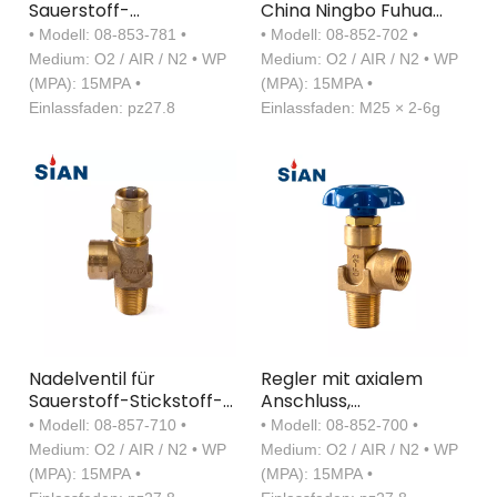
Sauerstoff-
China Ningbo Fuhua
Gasflaschenventil mit
Ventilfabrik SiAN Marke
• Modell: 08-853-781 •
• Modell: 08-852-702 •
beweglicher Klappe
Industriegas O2 / Air /
Medium: O2 / AIR / N2 • WP
Medium: O2 / AIR / N2 • WP
N2 Zylinder Messing
(MPA): 15MPA •
(MPA): 15MPA •
Gasventil Axialtyp
Einlassfaden: pz27.8
Einlassfaden: M25 × 2-6g
Nadelventil für
Regler mit axialem
Sauerstoff-Stickstoff-
Anschluss,
Gasflaschen
Gasflaschenventil
• Modell: 08-857-710 •
• Modell: 08-852-700 •
Medium: O2 / AIR / N2 • WP
Medium: O2 / AIR / N2 • WP
(MPA): 15MPA •
(MPA): 15MPA •