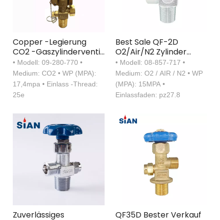
Copper -Legierung
Best Sale QF-2D
CO2 -Gaszylinderventil
O2/Air/N2 Zylinder
für Marine
Nadelventil
• Modell: 09-280-770 •
• Modell: 08-857-717 •
Messingventil
Medium: CO2 • WP (MPA):
Medium: O2 / AIR / N2 • WP
17,4mpa • Einlass -Thread:
(MPA): 15MPA •
25e
Einlassfaden: pz27.8
Zuverlässiges
QF35D Bester Verkauf