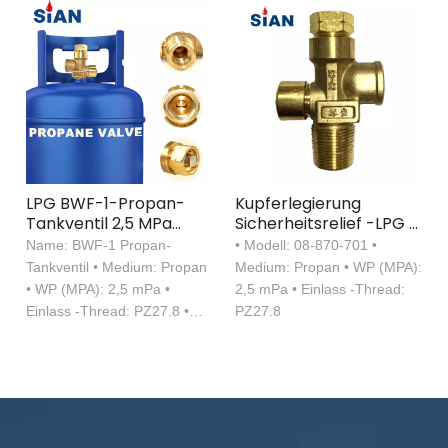
LPG BWF-1-Propan-
Kupferlegierung
Tankventil 2,5 MPa
Sicherheitsrelief -LPG -
Brennerofen Ventil
Ventil
Name: BWF-1 Propan-
• Modell: 08-870-701 •
PZ27.8
Tankventil • Medium: Propan
Medium: Propan • WP (MPA):
Gaszylinderventil
• WP (MPA): 2,5 mPa •
2,5 mPa • Einlass -Thread:
Hersteller
Einlass -Thread: PZ27.8 •
PZ27.8
Ausgangsfaden: M22*1,5-6H