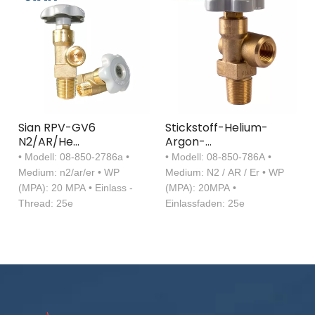
Sian RPV-GV6
Stickstoff-Helium-
N2/AR/He
Argon-
Gaszylinderventil
Gasflaschenventil
• Modell: 08-850-2786a •
• Modell: 08-850-786A •
Restdruckventil
Medium: n2/ar/er • WP
Medium: N2 / AR / Er • WP
(MPA): 20 MPA • Einlass -
(MPA): 20MPA •
Thread: 25e
Einlassfaden: 25e