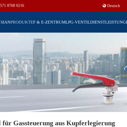
571 8768 0216
Deutsch
 SIAN
PRODUKTE
F & E-ZENTRUM
LPG-VENTIL
DIENSTLEISTUNG
 für Gassteuerung aus Kupferlegierung