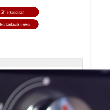
erkundigen
 den Einkaufswagen