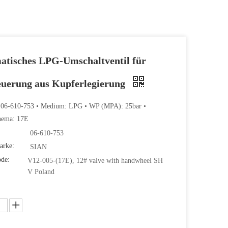
atisches LPG-Umschaltventil für
euerung aus Kupferlegierung
: 06-610-753 • Medium: LPG • WP (MPA): 25bar •
hema: 17E
06-610-753
arke:
SIAN
ode:
V12-005-(17E), 12# valve with handwheel SH
V Poland