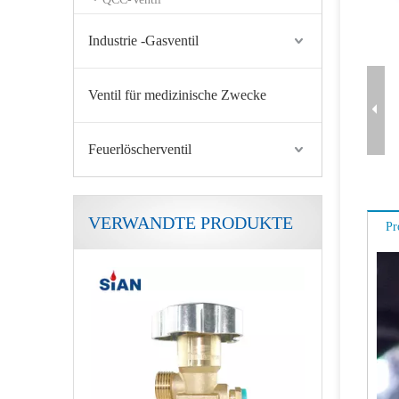
Industrie -Gasventil
Ventil für medizinische Zwecke
Feuerlöscherventil
VERWANDTE PRODUKTE
Pr
870 CGA-Ventil für medizinische Zwecke