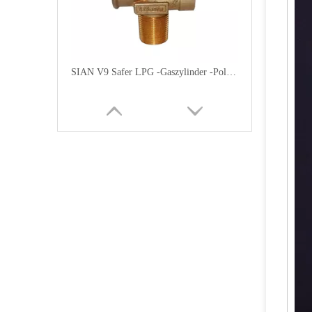
SIAN V9 Safer LPG -Gaszylinder -Polventile mit UL -Zertifizierung für Australien