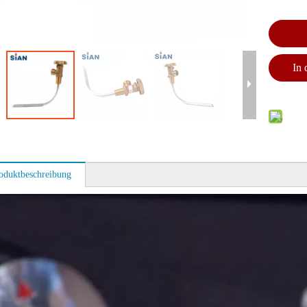
In
oduktbeschreibung