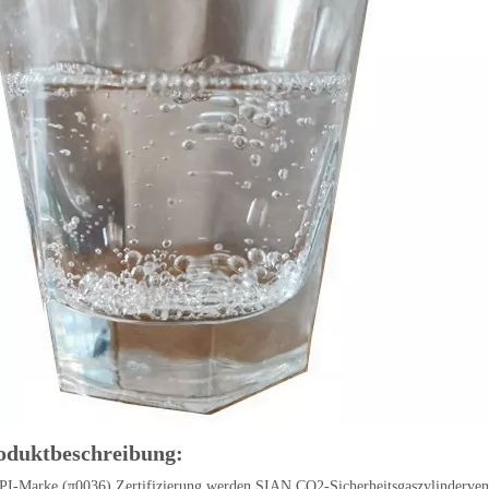
oduktbeschreibung:
PI-Marke (π0036) Zertifizierung werden SIAN CO2-Sicherheitsgaszylinderven