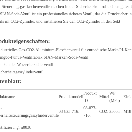
Steuerungsgasflaschenventile machen in der Sicherheitskontrolle einen guten 
SIAN-Soda-Ventil ist ein professionelles sicheres Ventil, das die Drucksicherun
ils im CO2-Zylinder, und installieren Sie den CO2-Zylinder in den Sekt
odukteigenschaften:
ndustrielles Gas-CO2-Aluminium-Flaschenventil für europäische Markt-PI-Ke
ingbo-Fuhua-Ventilfabrik SIAN-Marken-Soda-Ventil
unkelnder Wasserherstellerventil
icherheitsgaszylinderventil
tenblatt:
Produkt
WP
duktname
Produktmodell
Mittel
Einl
ID
(MPa)
-
08-823-
08-823-716.
CO2.
250bar.
M18 
erheitssteuerungsgaszylinderventile
716.
rtifizierung: π0036