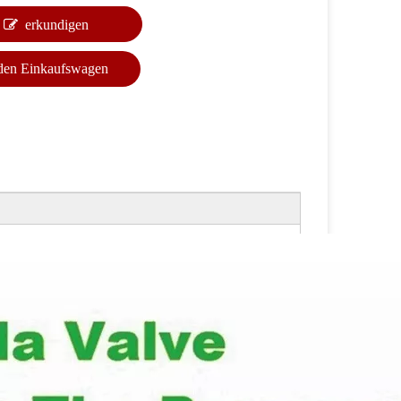
erkundigen
 den Einkaufswagen