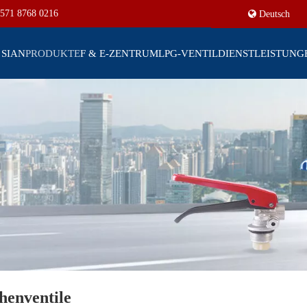
571 8768 0216
Deutsch
 SIAN
PRODUKTE
F & E-ZENTRUM
LPG-VENTIL
DIENSTLEISTUNG
henventile