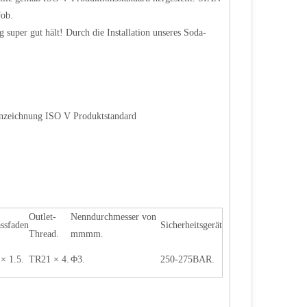
Job.
g super gut hält! Durch die Installation unseres Soda-
nnzeichnung ISO V Produktstandard
Outlet-
Nenndurchmesser von
assfaden
Sicherheitsgerät
Thread.
mmmm.
× 1.5.
TR21 × 4.
Φ3.
250-275BAR.