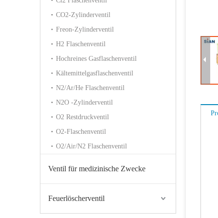
Cl2 Flaschenventil
CO2-Zylinderventil
Freon-Zylinderventil
H2 Flaschenventil
Hochreines Gasflaschenventil
Kältemittelgasflaschenventil
N2/Ar/He Flaschenventil
Sian Safety LPG Zylinder D16 Compact Gasventil für die Philippinen
N2O -Zylinderventil
Pr
O2 Restdruckventil
O2-Flaschenventil
O2/Air/N2 Flaschenventil
Ventil für medizinische Zwecke
Feuerlöscherventil