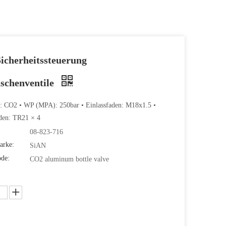
icherheitssteuerung
aschenventile
: CO2 • WP (MPA): 250bar • Einlassfaden: M18x1.5 •
den: TR21 × 4
08-823-716
arke:
SiAN
ode:
CO2 aluminum bottle valve