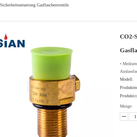
icherheitssteuerung Gasflaschenventile
CO2-S
Gasfl
• Medium
Auslassfa
Modell:
Produktm
Produktc
Menge: