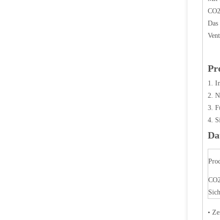
CO2-
Das 
Vent
Pr
1. I
2. N
3. F
4. S
Da
Pro
CO2
Sich
• Ze