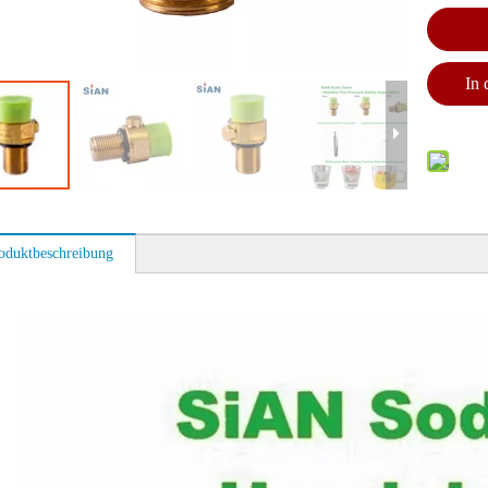
In
oduktbeschreibung