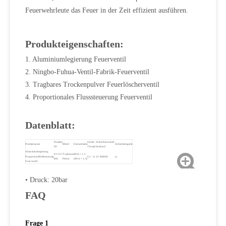
Feuerwehrleute das Feuer in der Zeit effizient ausführen.
Produkteigenschaften:
1. Aluminiumlegierung Feuerventil
2. Ningbo-Fuhua-Ventil-Fabrik-Feuerventil
3. Tragbares Trockenpulver Feuerlöscherventil
4. Proportionales Flusssteuerung Feuerventil
Datenblatt:
Produkt
Outlet-
Sicherheitsventil-
Produktname
Mittel
Einlassfaden
Sicherheitsgerät
ID
Thread.
Setdruck
Aluminiumlegierung
01-137-
Trockenes
M30 × 1,5
Proportionalflußsteuerung
G1 / 4.
22-26BAR.
ja
801.
Pulver
(M16 × 1,5)
Feuerventil
• Druck: 20bar
FAQ
Frage 1