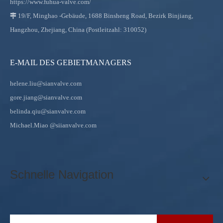
https://www.fuhua-valve.com/
19/F, Minghao -Gebäude, 1688 Binsheng Road, Bezirk Binjiang,

Hangzhou, Zhejiang, China (Postleitzahl: 310052)
E-MAIL DES GEBIETMANAGERS
helene.liu@sianvalve.com
gore.jiang@sianvalve.com
belinda.qiu@sianvalve.com
Michael.Miao
@siianvalve.com
Schnelle Navigation