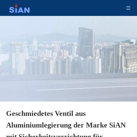
Gute Qualität SiAN Brand Messing-Kupferlegierungsventil für Trockenpulver-Feuerlöscher
Hochwertiges Messing-Kupferlegierungs-Schmiedeventil für Trockenpulver-Feuerlöscher
Geschmiedetes Ventil aus
Aluminiumlegierung der Marke SiAN
CE-zertifiziertes Ventil mit Sicherheitsvorrichtung für Trockenpulver-Feuerlöscher Sicheres Messing-Feuerventil
Hochwertiges Ventil aus Aluminiumlegierung für Trockenpulver-Feuerlöscher, hergestellt in China
mit Sicherheitsvorrichtung für