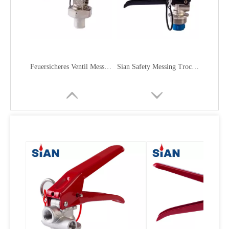
Bester Verkaufs-sicherer Trockenpulver-Feuerlöscher-Messing-Kupfer-Ventil
Zuverlässiges Messing-Kupferlegierungsventil für Trockenpulver-Feuerlöscher
Zuverlässiges Ventil aus Aluminiumlegierung für Trockenpulver-Feuerlöscher
Trockenpulver-Feuerlöschventil Made in China