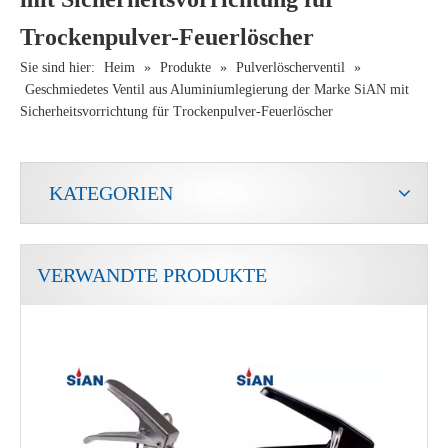
Trockenpulver-Feuerlöscher
Sie sind hier:
Heim
»
Produkte
»
Pulverlöscherventil
»
Geschmiedetes Ventil aus Aluminiumlegierung der Marke SiAN mit
Sicherheitsvorrichtung für Trockenpulver-Feuerlöscher
KATEGORIEN
VERWANDTE PRODUKTE
Feuersicheres Ventil Messing-Kupferlegierungsventil für Trockenpulver-Feuerlöscher
Sian Safety Messing Trockenpulver Feuerlöscherventil