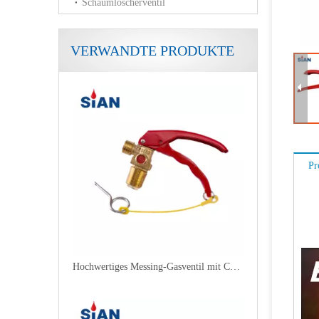
Schaumlöscherventil
VERWANDTE PRODUKTE
Zuverlässiges Ventil aus Messinglegierung für CO2-Feuerlöscher, hergestellt in China
Pr
Hochwertiges Messing-Gasventil mit CE-Zulassung und Sicherheitsvorrichtung für CO2-Feuerlöscher