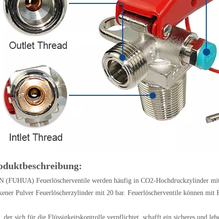
oduktbeschreibung:
 (FUHUA) Feuerlöscherventile werden häufig in CO2-Hochdruckzylinder mit
kener Pulver Feuerlöscherzylinder mit 20 bar. Feuerlöscherventile können mit B
, der sich für die Flüssigkeitskontrolle verpflichtet, schafft ein sicheres und 