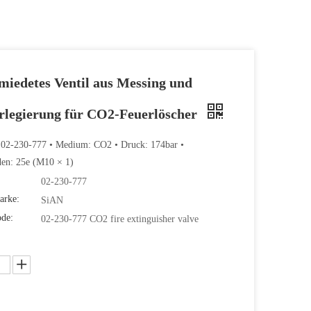
iedetes Ventil aus Messing und
rlegierung für CO2-Feuerlöscher
 02-230-777 • Medium: CO2 • Druck: 174bar •
den: 25e (M10 × 1)
02-230-777
arke:
SiAN
ode:
02-230-777 CO2 fire extinguisher valve