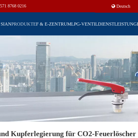
571 8768 0216
Deutsch
 SIAN
PRODUKTE
F & E-ZENTRUM
LPG-VENTIL
DIENSTLEISTUNG
und Kupferlegierung für CO2-Feuerlöscher