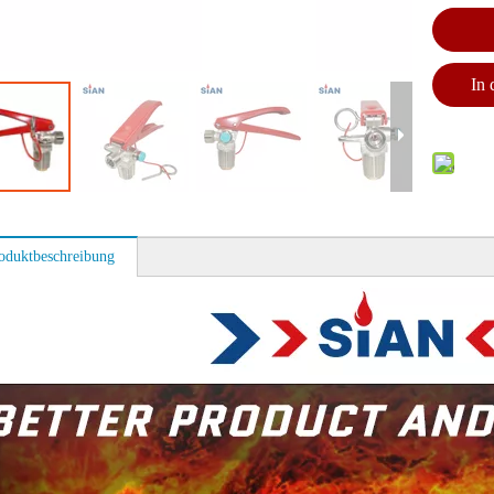
In
oduktbeschreibung