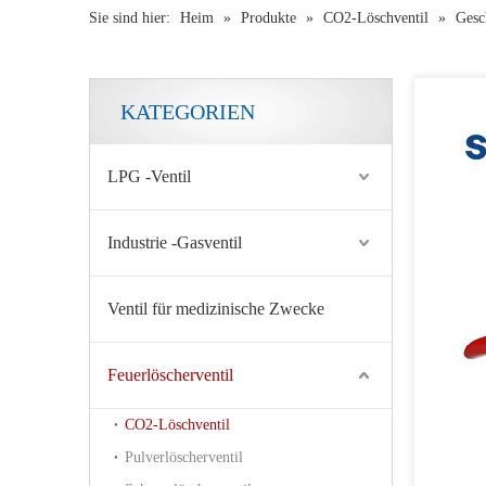
Sie sind hier:
Heim
»
Produkte
»
CO2-Löschventil
»
Gesc
KATEGORIEN
LPG -Ventil
Industrie -Gasventil
Feuerlöscher CO2-Ventil CE-Zertifizierung Messing-Kupferlegierungsventil für Kohlendioxid-Feuerlöscher
Ventil für medizinische Zwecke
Feuerlöscherventil
CO2-Löschventil
Pulverlöscherventil