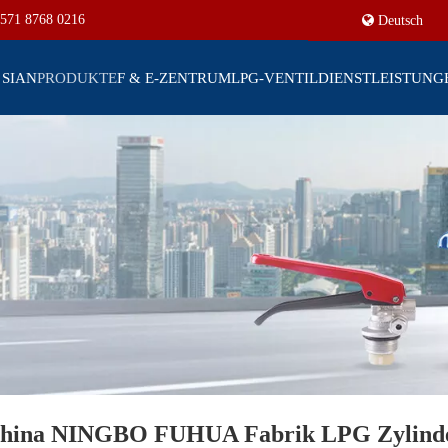
571 8768 0216
Deutsch
 SIAN
PRODUKTE
F & E-ZENTRUM
LPG-VENTIL
DIENSTLEISTUNG
hina NINGBO FUHUA Fabrik LPG Zylinde