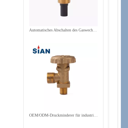
Automatisches Abschalten des Gaswechselventils für Flüssiggas
OEM/ODM-Druckminderer für industrielles LPG-Ventil