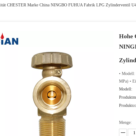
lität CHESTER Marke China NINGBO FUHUA Fabrik LPG Zylinderventil U
Hohe 
NING
Zylin
• Modell
MPa) • E
Modell:
Produktm
Produktc
Menge: