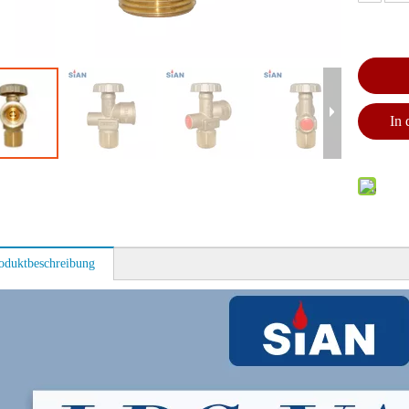
In
oduktbeschreibung