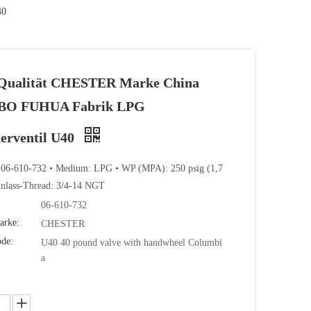
40
Qualität CHESTER Marke China
BO FUHUA Fabrik LPG
derventil U40
: 06-610-732 • Medium: LPG • WP (MPA): 250 psig (1,7
inlass-Thread: 3/4-14 NGT
06-610-732
arke:
CHESTER
ode:
U40 40 pound valve with handwheel Columbi
a