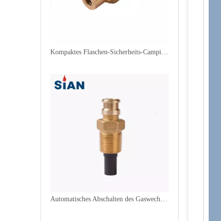
Kompaktes Flaschen-Sicherheits-Camping-LPG-Ventil
Automatisches Abschalten des Gaswechselventils für Flüssiggas