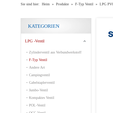
Sie sind hier:
Heim
»
Produkte
»
F-Typ Ventil
»
LPG PV0
KATEGORIEN
LPG -Ventil
Zylinderventil aus Verbundwerkstoff
F-Typ Ventil
Andere Art
Campingventil
Gabelstaplerventil
Jumbo-Ventil
Kompaktes Ventil
POL-Ventil
QCC-Ventil