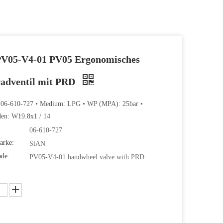
V05-V4-01 PV05 Ergonomisches
adventil mit PRD
: 06-610-727 • Medium: LPG • WP (MPA): 25bar •
den: W19.8x1 / 14
06-610-727
arke:
SiAN
ode:
PV05-V4-01 handwheel valve with PRD