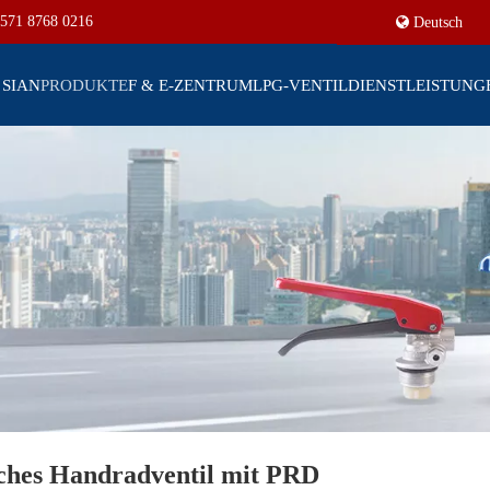
571 8768 0216
Deutsch
 SIAN
PRODUKTE
F & E-ZENTRUM
LPG-VENTIL
DIENSTLEISTUNG
hes Handradventil mit PRD