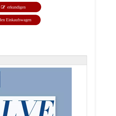
erkundigen
 den Einkaufswagen