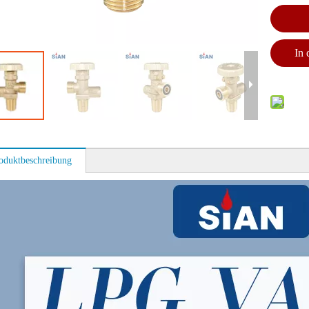
In
oduktbeschreibung