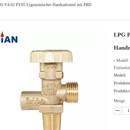
5-V4-01 PV05 Ergonomisches Handradventil mit PRD
LPG P
Handr
• Modell
Einlassfa
Modell:
Produktm
Produktc
Menge: