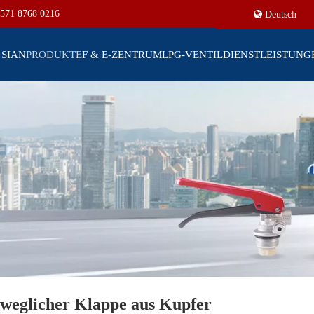
571 8768 0216
Deutsch
 SIAN
PRODUKTE
F & E-ZENTRUM
LPG-VENTIL
DIENSTLEISTUNG
beweglicher Klappe aus Kupfer