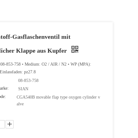
toff-Gasflaschenventil mit
licher Klappe aus Kupfer
: 08-853-758 • Medium: O2 / AIR / N2 • WP (MPA):
inlassfaden: pz27.8
08-853-758
arke:
SIAN
ode:
CGA540B movable flap type oxygen cylinder v
alve