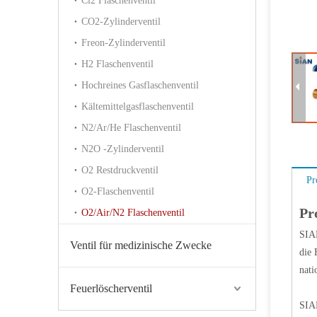
Cl2 Flaschenventil
CO2-Zylinderventil
Freon-Zylinderventil
H2 Flaschenventil
Hochreines Gasflaschenventil
Kältemittelgasflaschenventil
N2/Ar/He Flaschenventil
N2O -Zylinderventil
O2 Restdruckventil
Pr
O2-Flaschenventil
Pr
O2/Air/N2 Flaschenventil
SIAN
Ventil für medizinische Zwecke
die 
nati
Feuerlöscherventil
SIAN