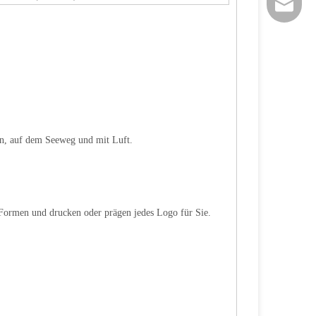
sales@si
en, auf dem Seeweg und mit Luft.
 Formen und drucken oder prägen jedes Logo für Sie.