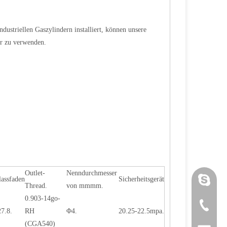
ustriellen Gaszylindern installiert, können unsere
er zu verwenden.
Outlet-
Nenndurchmesser
lassfaden
Sicherheitsgerät
Luoquanx
Thread.
von mmmm.
0.903-14go-
+86 571 
7.8.
RH
Φ4.
20.25-22.5mpa.
(CGA540)