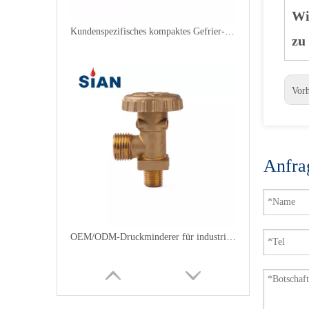
Wi
Kundenspezifisches kompaktes Gefrier-LPG-Ventil
zu
Vor
Anfra
OEM/ODM-Druckminderer für industrielles LPG-Ventil