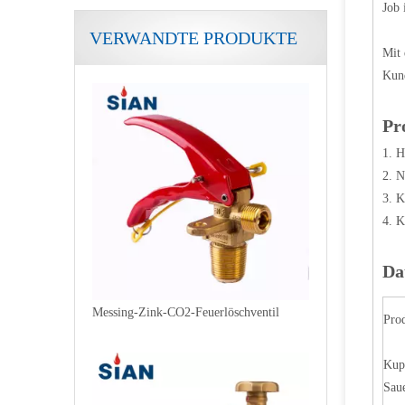
Job 
VERWANDTE PRODUKTE
Stickstoff-Helium-Argon-Gasflaschenventil
Mit 
Kund
Pr
1. H
2. 
3. K
4. K
Da
Messing-Zink-CO2-Feuerlöschventil
Pro
Kup
Saue