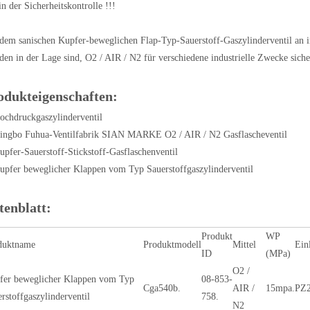
in der Sicherheitskontrolle !!!
dem sanischen Kupfer-beweglichen Flap-Typ-Sauerstoff-Gaszylinderventil an ind
en in der Lage sind, O2 / AIR / N2 für verschiedene industrielle Zwecke sich
odukteigenschaften:
ochdruckgaszylinderventil
Ningbo Fuhua-Ventilfabrik SIAN MARKE O2 / AIR / N2 Gasflascheventil
upfer-Sauerstoff-Stickstoff-Gasflaschenventil
upfer beweglicher Klappen vom Typ Sauerstoffgaszylinderventil
tenblatt:
Produkt
WP
duktname
Produktmodell
Mittel
Ein
ID
(MPa)
O2 /
fer beweglicher Klappen vom Typ
08-853-
Cga540b.
AIR /
15mpa.
PZ2
rstoffgaszylinderventil
758.
N2