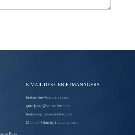
E-MAIL DES GEBIETMANAGERS
helene.liu@sianvalve.com
gore.jiang@sianvalve.com
belinda.qiu@sianvalve.com
Michael.Miao
@siianvalve.com
sheng Road,