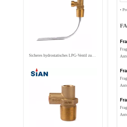
• P
F
Fra
Frag
Sicheres hydrostatisches LPG-Ventil zur Entlastung
Antw
Fra
Frag
Antw
Fra
Frag
Antw