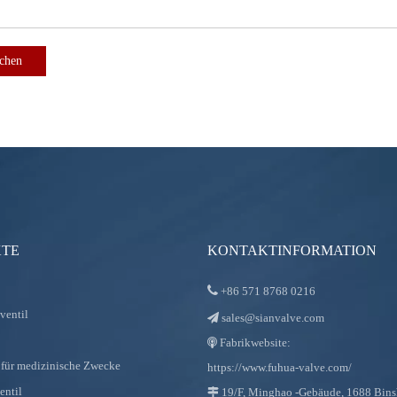
ichen
TE
KONTAKTINFORMATION

+86
571 8768 0216
ventil
sales@sianvalve.com

Fabrikwebsite:

für medizinische Zwecke
https://www.fuhua-valve.com/
entil
19/F, Minghao -Gebäude, 1688 Bin
