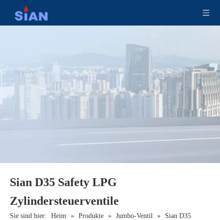
Sian LPG -Verbundzylinderventil D35 Propan -Tank -Jumbo -Ventile
D35 (25E) LPG -Zylinder -Jumbo -Ventilhersteller
Sian D35 Safety LPG
Zylindersteuerventile
Sie sind hier:
Heim
»
Produkte
»
Jumbo-Ventil
»
Sian D35