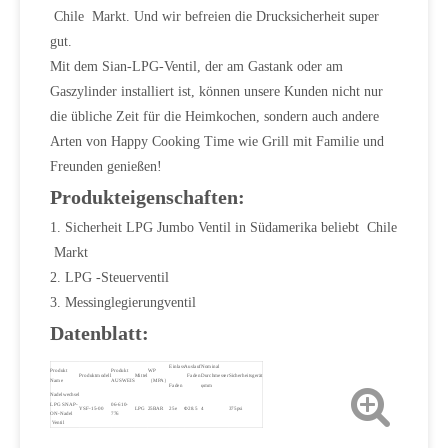
Chile Markt. Und wir befreien die Drucksicherheit super
gut.
Mit dem Sian-LPG-Ventil, der am Gastank oder am
Gaszylinder installiert ist, können unsere Kunden nicht nur
die übliche Zeit für die Heimkochen, sondern auch andere
Arten von Happy Cooking Time wie Grill mit Familie und
Freunden genießen!
Produkteigenschaften:
1. Sicherheit LPG Jumbo Ventil in Südamerika beliebt Chile
Markt
2. LPG -Steuerventil
3. Messinglegierungventil
Datenblatt:
Einlass
Auslauf
Nominal
Produkt
Produkt
WP
Produktmodell
Mittel
Faden
Durchmesser
Sicherheitsgerät
Name
AUSWEIS
（MPA）
Faden
φmm
Nadelwechsel
LPG SNAP-
06-610-
YSF-15-00
LPG
25BAR
25e
Φ28.5
4
375psi
ON-Nadel
776
Ventil