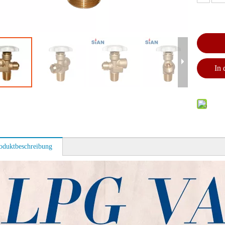
In
oduktbeschreibung