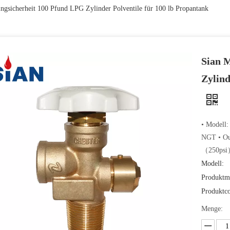
ngsicherheit 100 Pfund LPG Zylinder Polventile für 100 lb Propantank
Sian 
Zylind
• Modell:
NGT • Ou
（250psi）
Modell:
Produktm
Produktc
Menge: