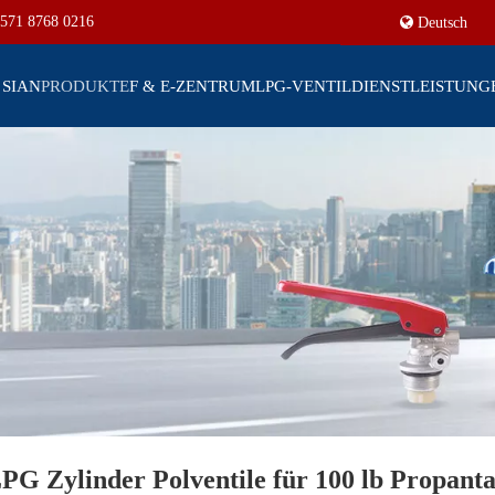
571 8768 0216
Deutsch
 SIAN
PRODUKTE
F & E-ZENTRUM
LPG-VENTIL
DIENSTLEISTUNG
LPG Zylinder Polventile für 100 lb Propant