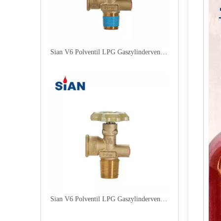
Sian V6 Polventil LPG Gaszylinderventilsicherheit LPG Polventil
Sian V6 Polventil LPG Gaszylinderventilsicherheit LPG Polventil