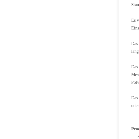
Stan
Es v
Eins
100 Pfund LPG Gaszylinderventil MX100 Safety LPG Polventil für Mexiko
Das 
lang
Das 
Mess
Polv
Das 
oder
Sian hochwertige Philippinen LPG Gaszylinder Polventil V6 Propan -Tankventil
Pro