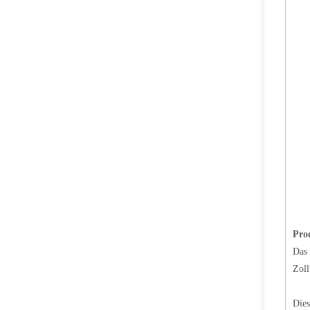
SIAN Flüssigphasenventil-LPG LPG Flüssigkeitsentzugsventil
Pro
Das 
Zoll
Dies