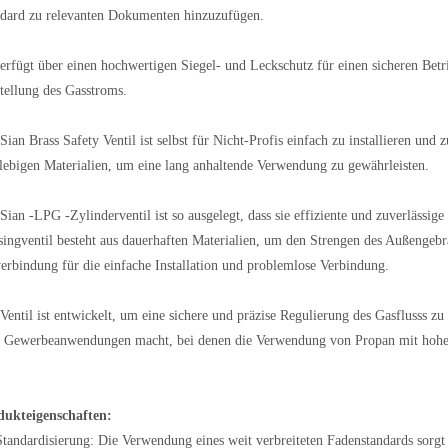
dard zu relevanten Dokumenten hinzuzufügen.
erfügt über einen hochwertigen Siegel- und Leckschutz für einen sicheren Betr
tellung des Gasstroms.
Sian Brass Safety Ventil ist selbst für Nicht-Profis einfach zu installieren un
lebigen Materialien, um eine lang anhaltende Verwendung zu gewährleisten.
Sian -LPG -Zylinderventil ist so ausgelegt, dass sie effiziente und zuverlässig
ingventil besteht aus dauerhaften Materialien, um den Strengen des Außengebr
erbindung für die einfache Installation und problemlose Verbindung.
Ventil ist entwickelt, um eine sichere und präzise Regulierung des Gasflusss z
 Gewerbeanwendungen macht, bei denen die Verwendung von Propan mit hohem
dukteigenschaften:
Standardisierung: Die Verwendung eines weit verbreiteten Fadenstandards sorgt