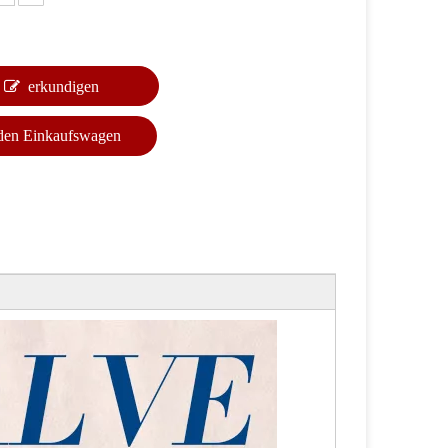
erkundigen
 den Einkaufswagen