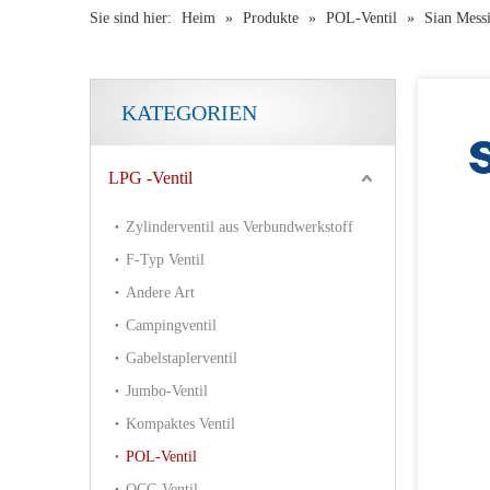
Sie sind hier:
Heim
»
Produkte
»
POL-Ventil
»
Sian Messi
KATEGORIEN
LPG -Ventil
Zylinderventil aus Verbundwerkstoff
F-Typ Ventil
Andere Art
Campingventil
Gabelstaplerventil
Jumbo-Ventil
Kompaktes Ventil
Sian V6 Polventil -LPG -Gaszylinderventil -Sicherheit LPG -Ventil
POL-Ventil
QCC-Ventil