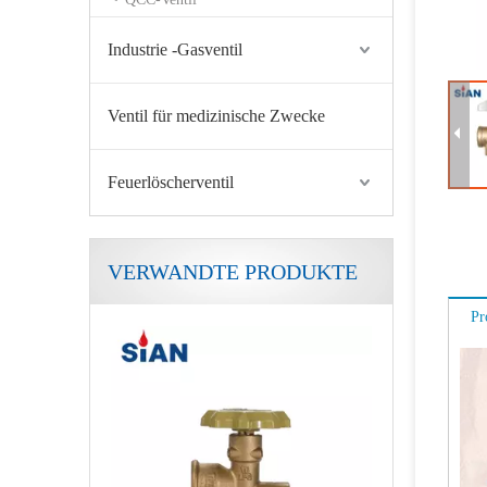
Industrie -Gasventil
Ventil für medizinische Zwecke
Feuerlöscherventil
VERWANDTE PRODUKTE
Sian V6 Polventil LPG Gaszylinderventilsicherheit LPG Polventil
Pr