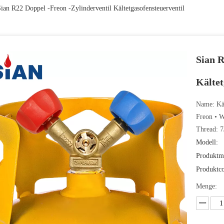
ian R22 Doppel -Freon -Zylinderventil Kältetgasofensteuerventil
Sian R
Kältet
Name: Käl
Freon • W
Thread: 
Modell:
Produktm
Produktc
Menge: