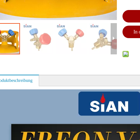
In
oduktbeschreibung