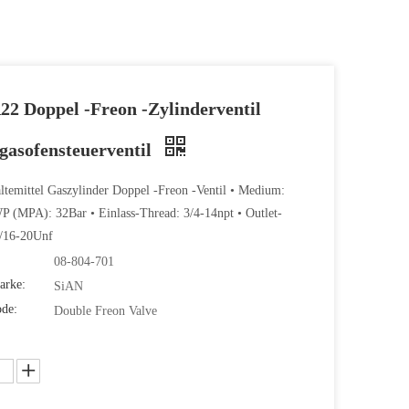
22 Doppel -Freon -Zylinderventil
gasofensteuerventil
temittel Gaszylinder Doppel -Freon -Ventil • Medium:
P (MPA): 32Bar • Einlass-Thread: 3/4-14npt • Outlet-
7/16-20Unf
08-804-701
arke:
SiAN
ode:
Double Freon Valve