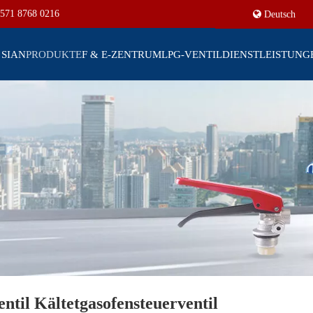
571 8768 0216
Deutsch
 SIAN
PRODUKTE
F & E-ZENTRUM
LPG-VENTIL
DIENSTLEISTUNG
ntil Kältetgasofensteuerventil