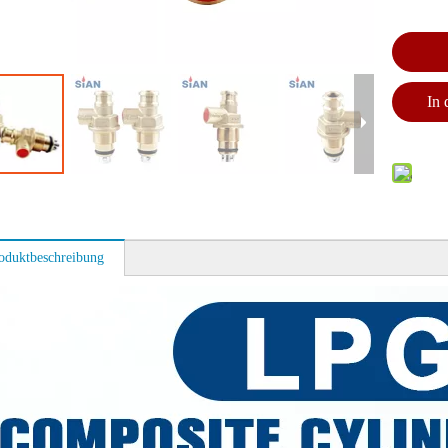
In
oduktbeschreibung