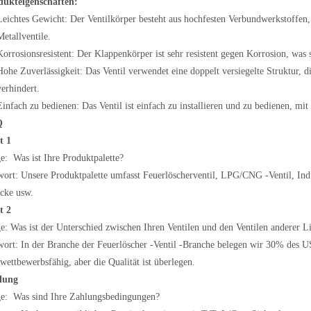
dukteigenschaften:
Leichtes Gewicht: Der Ventilkörper besteht aus hochfesten Verbundwerkstoffen, 
Metallventile.
Korrosionsresistent: Der Klappenkörper ist sehr resistent gegen Korrosion, was 
Hohe Zuverlässigkeit: Das Ventil verwendet eine doppelt versiegelte Struktur, d
verhindert.
Einfach zu bedienen: Das Ventil ist einfach zu installieren und zu bedienen, mi
Q
t 1
e: Was ist Ihre Produktpalette?
ort: Unsere Produktpalette umfasst Feuerlöscherventil, LPG/CNG -Ventil, Indu
cke usw.
t 2
e: Was ist der Unterschied zwischen Ihren Ventilen und den Ventilen anderer L
ort: In der Branche der Feuerlöscher -Ventil -Branche belegen wir 30% des US
 wettbewerbsfähig, aber die Qualität ist überlegen.
lung
e: Was sind Ihre Zahlungsbedingungen?