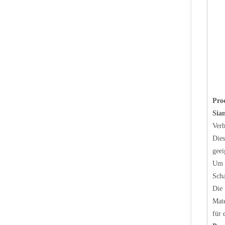
Pro
Sia
Verb
Dies
geei
Um d
Scha
Die 
Mate
für 