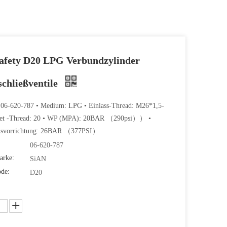
Safety D20 LPG Verbundzylinder
schließventile
: 06-620-787 • Medium: LPG • Einlass-Thread: M26*1,5-
let -Thread: 20 • WP (MPA): 20BAR （290psi）） •
itsvorrichtung: 26BAR （377PSI）
06-620-787
arke:
SiAN
ode:
D20