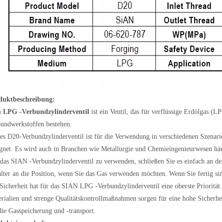
duktbeschreibung:
n LPG -Verbundzylinderventil
ist ein Ventil, das für verflüssige Erdölgas (L
undwerkstoffen bestehen.
es D20-Verbundzylinderventil ist für die Verwendung in verschiedenen Szenar
gnet. Es wird auch in Branchen wie Metallurgie und Chemieingenieurwesen häu
as SIAN -Verbundzylinderventil zu verwenden, schließen Sie es einfach an d
lter an die Position, wenn Sie das Gas verwenden möchten. Wenn Sie fertig sind
Sicherheit hat für das SIAN LPG -Verbundzylinderventil eine oberste Priorität. 
rialien und strenge Qualitätskontrollmaßnahmen sorgen für eine hohe Sicherhe
die Gasspeicherung und -transport.