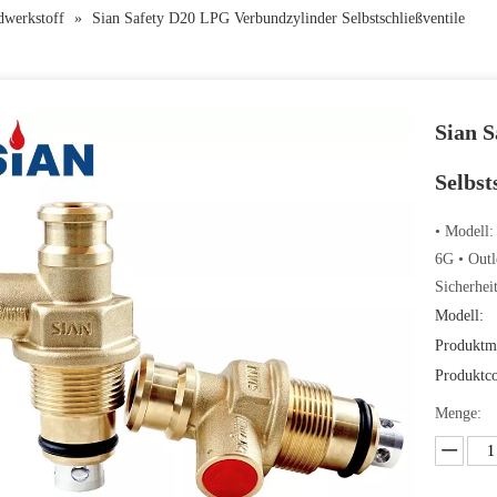
dwerkstoff
»
Sian Safety D20 LPG Verbundzylinder Selbstschließventile
Sian 
Selbst
• Modell
6G • Out
Sicherhe
Modell:
Produktm
Produktc
Menge: