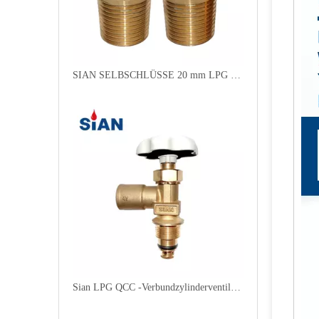
SIAN SELBSCHLÜSSE 20 mm LPG Zylinder Kompaktventil D20
Sian LPG QCC -Verbundzylinderventile mit Diffusionsdüse