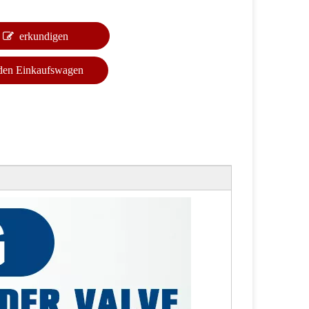
erkundigen
 den Einkaufswagen