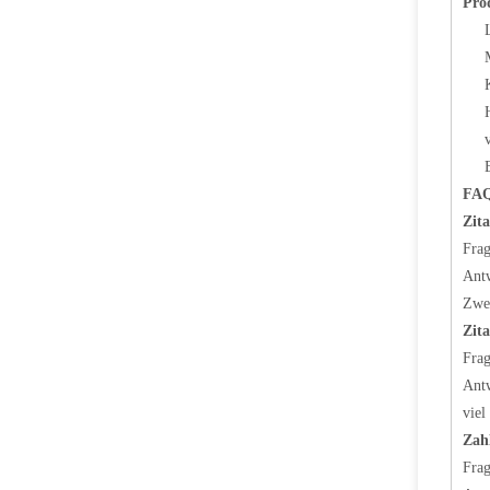
Pro
FA
Zita
Frag
Antw
Zwe
Zita
Frag
Antw
viel
Zah
Frag