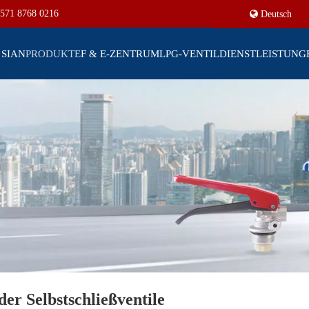
571 8768 0216
Deutsch
 SIAN
PRODUKTE
F & E-ZENTRUM
LPG-VENTIL
DIENSTLEISTUNG
er Selbstschließventile