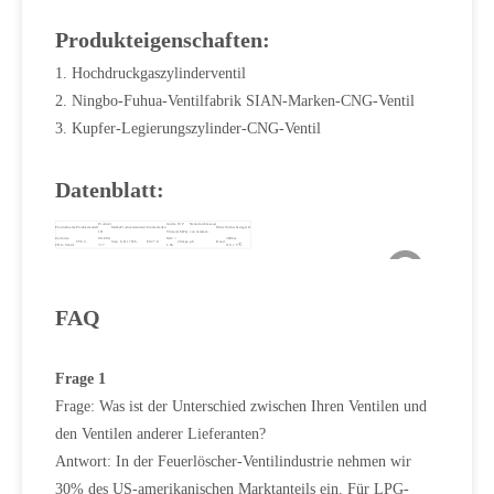
Produkteigenschaften:
1. Hochdruckgaszylinderventil
2. Ningbo-Fuhua-Ventilfabrik SIAN-Marken-CNG-Ventil
3. Kupfer-Legierungszylinder-CNG-Ventil
Datenblatt:
Produkt
Outlet-
WP
Nenndurchmesser
Produktname
Produktmodell
Marke
Produktstandard.
Einlassfaden
Mittel
Sicherheitsgerät
ID
Thread.
(MPa)
von mmmm.
Zylinder-
08-886-
M12 ×
300bar.
CTF-3.
Sian
GB 17926.
PZ27.8.
20mpa.
φ6.
Rand
CNG-Ventil.
717.
1-6h.
110 ± 5 ℃
FAQ
Frage 1
Frage: Was ist der Unterschied zwischen Ihren Ventilen und
den Ventilen anderer Lieferanten?
Antwort: In der Feuerlöscher-Ventilindustrie nehmen wir
30% des US-amerikanischen Marktanteils ein. Für LPG-