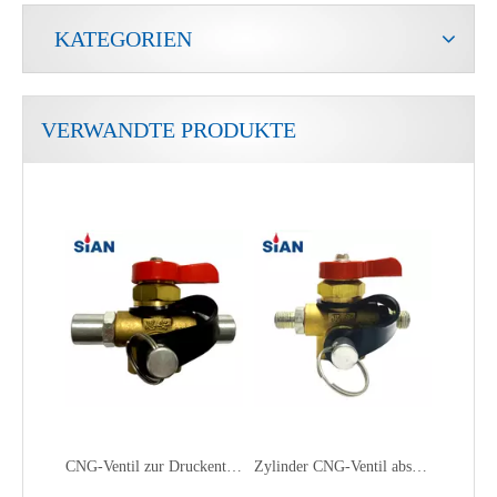
KATEGORIEN
VERWANDTE PRODUKTE
CNG-Ventil zur Druckentlastung von Industrietanks
Zylinder CNG-Ventil absperren
CNG-Ventil für Industrietanks
QF-T1B SiAN Marke China Ningbo FUHUA Fabrik Industriegas CNG Zylinderventil Messing