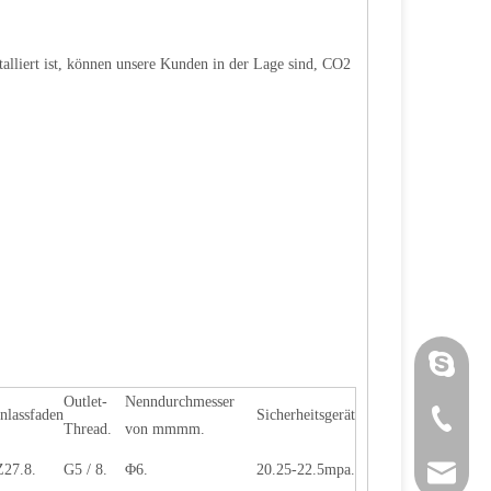
talliert ist, können unsere Kunden in der Lage sind, CO2
Luoquanx
Outlet-
Nenndurchmesser
nlassfaden
Sicherheitsgerät
+86 571 
Thread.
von mmmm.
Z27.8.
G5 / 8.
Φ6.
20.25-22.5mpa.
sales@si