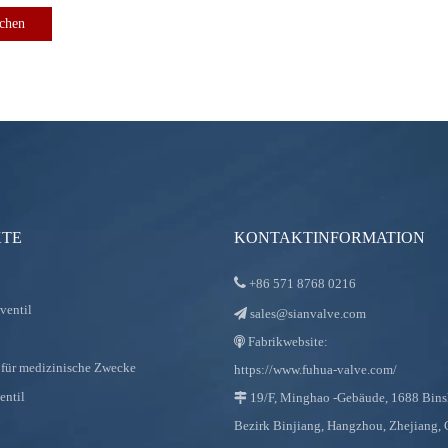
ichen
TE
KONTAKTINFORMATION

+86
571 8768 0216
ventil
sales@sianvalve.com

Fabrikwebsite:

für medizinische Zwecke
https://www.fuhua-valve.com/
entil
19/F, Minghao -Gebäude, 1688 Bin

Bezirk Binjiang, Hangzhou, Zhejiang,