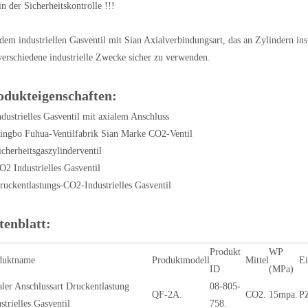
in der Sicherheitskontrolle !!!
dem industriellen Gasventil mit Sian Axialverbindungsart, das an Zylindern ins
verschiedene industrielle Zwecke sicher zu verwenden.
odukteigenschaften:
ndustrielles Gasventil mit axialem Anschluss
ingbo Fuhua-Ventilfabrik Sian Marke CO2-Ventil
icherheitsgaszylinderventil
O2 Industrielles Gasventil
ruckentlastungs-CO2-Industrielles Gasventil
tenblatt:
Produkt
WP
duktname
Produktmodell
Mittel
Ei
ID
(MPa)
ler Anschlussart Druckentlastung
08-805-
QF-2A.
CO2.
15mpa.
P
strielles Gasventil
758.