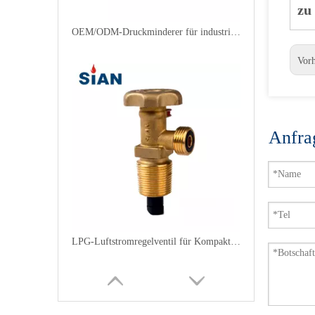
zu
OEM/ODM-Druckminderer für industrielles LPG-Ventil
Vor
Anfra
LPG-Luftstromregelventil für Kompaktzylinder