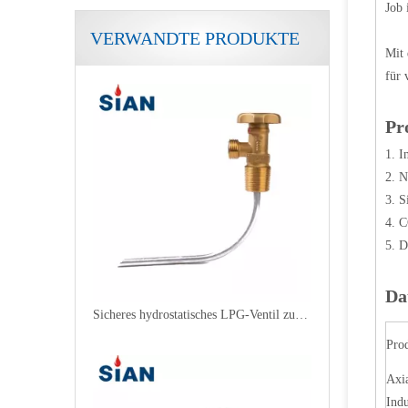
Job 
VERWANDTE PRODUKTE
CO2-Sicherheitssteuerung Gasflaschenventile
Mit 
für 
Pr
1. I
2. N
3. S
4. C
5. D
Da
Sicheres hydrostatisches LPG-Ventil zur Entlastung
Pro
Axia
Indu