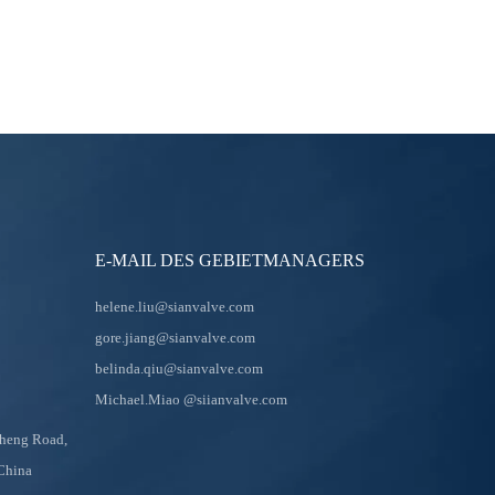
E-MAIL DES GEBIETMANAGERS
helene.liu@sianvalve.com
gore.jiang@sianvalve.com
belinda.qiu@sianvalve.com
Michael.Miao
@siianvalve.com
sheng Road,
 China