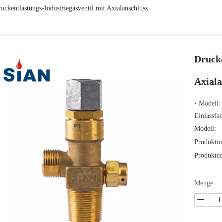
uckentlastungs-Industriegasventil mit Axialanschluss
Drucke
Axial
• Modell
Einlassfa
Modell:
Produktm
Produktc
Menge: