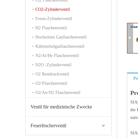
Cl2 Flaschenventil
CO2-Zylinderventil
Freon-Zylinderventil
H2 Flaschenventil
Hochreines Gasflaschenventil
Kältemittelgasflaschenventil
N2/Ar/He Flaschenventil
N2O -Zylinderventil
O2 Restdruckventil
Pr
O2-Flaschenventil
Pr
O2/Air/N2 Flaschenventil
SIAN
Ventil für medizinische Zwecke
die 
nati
Feuerlöscherventil
SIAN