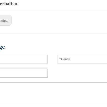
 erhalten!
herige:
ge