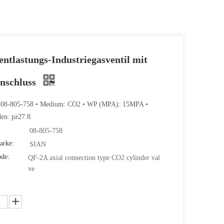
ntlastungs-Industriegasventil mit
anschluss
: 08-805-758 • Medium: CO2 • WP (MPA): 15MPA •
den: pz27.8
08-805-758
arke:
SIAN
ode:
QF-2A axial connection type CO2 cylinder val
ve