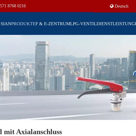
571 8768 0216
Deutsch
 SIAN
PRODUKTE
F & E-ZENTRUM
LPG-VENTIL
DIENSTLEISTUNG
l mit Axialanschluss