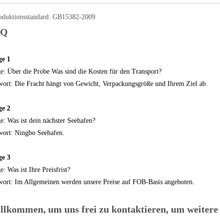
roduktionsstandard: GB15382-2009
AQ
ge 1
e: Über die Probe Was sind die Kosten für den Transport?
ort: Die Fracht hängt von Gewicht, Verpackungsgröße und Ihrem Ziel ab.
ge 2
e: Was ist dein nächster Seehafen?
ort: Ningbo Seehafen.
ge 3
e: Was ist Ihre Preisfrist?
ort: Im Allgemeinen werden unsere Preise auf FOB-Basis angeboten.
llkommen, um uns frei zu kontaktieren, um weitere