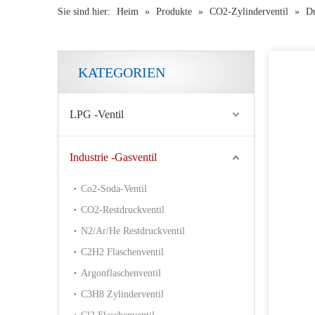
Sie sind hier:
Heim
»
Produkte
»
CO2-Zylinderventil
»
Dr
KATEGORIEN
LPG -Ventil
Industrie -Gasventil
Co2-Soda-Ventil
CO2-Restdruckventil
N2/Ar/He Restdruckventil
C2H2 Flaschenventil
Argonflaschenventil
C3H8 Zylinderventil