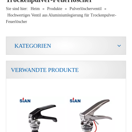
Sie sind hier:
Heim
»
Produkte
»
Pulverlöscherventil
»
Hochwertiges Ventil aus Aluminiumlegierung für Trockenpulver-
Feuerlöscher
KATEGORIEN
VERWANDTE PRODUKTE
Ventil aus Aluminiumlegierung für Trockenpulver-Feuerlöscher
Zuverlässiges geschmiedetes Ventil aus Kupferlegierung für Trockenpulver-Feuerlöscher