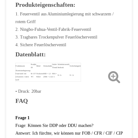
Produkteigenschaften:
1. Feuerventil aus Aluminiumlegierung mit schwarzem /
rotem Griff
2. Ningbo-Fuhua-Ventil-Fabrik-Feuerventil
3. Tragbares Trockenpulver Feuerlöscherventil
4. Sichere Feuerlöscherventil
Datenblatt:
Produkt
Outlet-
Sicherheitsventil-
Produktname
Mittel
Einlassfaden
Sicherheitsgerät
ID
Thread.
Setdruck
Aluminiumlegierung-
Feuerventil mit
01-137-
Trockenes
M30 × 1,5
M16 ×
N / A
N / A
schwarzem / rotem
767.
Pulver
(M16 × 1,5)
1.5.
Griff
• Druck: 20bar
FAQ
Frage 1
Frage: Können Sie DDP oder DDU machen?
Antwort: Ich fürchte, wir können nur FOB / CFR / CIF / CIP