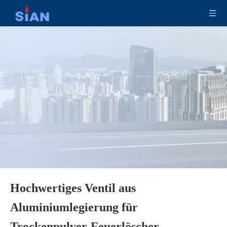
Feuerlöscher-sicheres Ventil Messing-Kupferlegierungsventil für Trockenpulver-Feuerlöscher
Zuverlässiges Messing-Kupferlegierungs-Schmiedeventil-Trockenpulver-Feuerlöschventil
Hochwertiges Ventil aus
Sicheres Trockenpulver-Feuerlöscher-Messing-Kupfer-Ventil
Messing-Kupferlegierungsventil für Trockenpulver-Feuerlöscher
Aluminiumlegierung für
Trockenpulver-Feuerlöscher