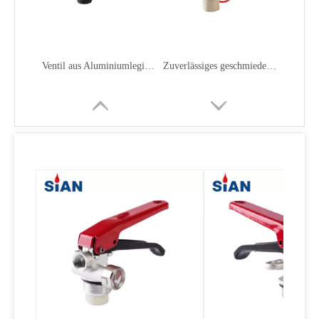
Zuverlässiges Ventil aus Messinglegierung für Trockenpulver-Feuerlöscher
ABC-Trockenpulver-Feuerlöschventil
CE-Zertifizierung Messing-Feuerventil für Trockenpulver-Feuerlöscher
Zuverlässiges geschmiedetes Ventil aus Aluminiumlegierung für Trockenpulver-Feuerlöscher