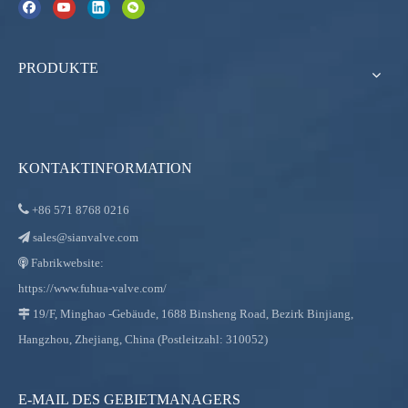
PRODUKTE
KONTAKTINFORMATION

+86
571 8768 0216
sales@sianvalve.com

Fabrikwebsite:

https://www.fuhua-valve.com/
19/F, Minghao -Gebäude, 1688 Binsheng Road, Bezirk Binjiang,

Hangzhou, Zhejiang, China (Postleitzahl: 310052)
E-MAIL DES GEBIETMANAGERS