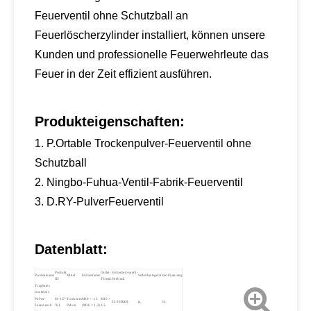
Feuerventil ohne Schutzball an
Feuerlöscherzylinder installiert, können unsere
Kunden und professionelle Feuerwehrleute das
Feuer in der Zeit effizient ausführen.
Produkteigenschaften:
1. P.
Ortable Trockenpulver-Feuerventil ohne
Schutzball
2. Ningbo-Fuhua-Ventil-Fabrik-Feuerventil
3. D.
RY-Pulver
Feuerventil
Datenblatt:
Produkt
Outlet-
Sicherheitsventil-
Produktname
Mittel
Einlassfaden
Sicherheitsgerät
Zertifizierung
ID
Thread.
Setdruck
Tragbares
trockenes
Pulver-
01-137-
Trockenes
M30 × 1,5
M16 ×
22-26BAR.
ja
Ce.
Feuerventil
761.
Pulver
(M16 × 1,5)
1.5.