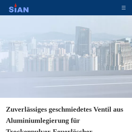
Geschmiedetes Ventil aus Aluminiumlegierung der Marke SiAN mit Sicherheitsvorrichtung für Trockenpulver-Feuerlöscher
Gute Qualität SiAN Brand Messing-Kupferlegierungsventil für Trockenpulver-Feuerlöscher
Zuverlässiges geschmiedetes Ventil aus
Hochwertiges Messing-Kupferlegierungs-Schmiedeventil für Trockenpulver-Feuerlöscher
CE-zertifiziertes Ventil mit Sicherheitsvorrichtung für Trockenpulver-Feuerlöscher Sicheres Messing-Feuerventil
Aluminiumlegierung für
Trockenpulver-Feuerlöscher