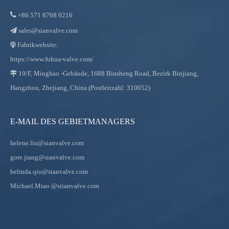

+86
571 8768 0216
sales@sianvalve.com

Fabrikwebsite:

https://www.fuhua-valve.com/
19/F, Minghao -Gebäude, 1688 Binsheng Road, Bezirk Binjiang,

Hangzhou, Zhejiang, China (Postleitzahl: 310052)
E-MAIL DES GEBIETMANAGERS
helene.liu@sianvalve.com
gore.jiang@sianvalve.com
belinda.qiu@sianvalve.com
Michael.Miao
@siianvalve.com