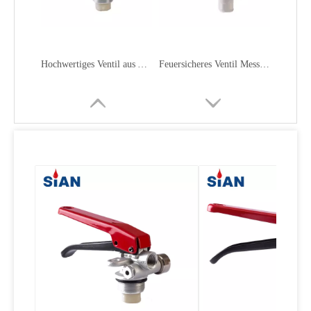
Sian Safety Messing Trockenpulver Feuerlöscherventil
Bester Verkaufs-sicherer Trockenpulver-Feuerlöscher-Messing-Kupfer-Ventil
Zuverlässiges Messing-Kupferlegierungsventil für Trockenpulver-Feuerlöscher
Zuverlässiges Ventil aus Aluminiumlegierung für Trockenpulver-Feuerlöscher