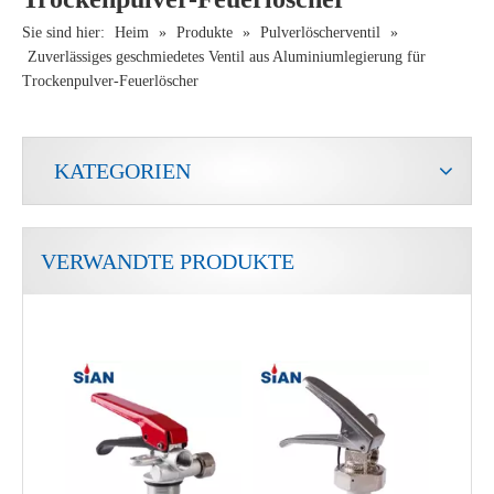
Sie sind hier:
Heim
»
Produkte
»
Pulverlöscherventil
»
Zuverlässiges geschmiedetes Ventil aus Aluminiumlegierung für
Trockenpulver-Feuerlöscher
KATEGORIEN
VERWANDTE PRODUKTE
Hochwertiges Ventil aus Aluminiumlegierung für Trockenpulver-Feuerlöscher, hergestellt in China
Feuersicheres Ventil Messing-Kupferlegierungsventil für Trockenpulver-Feuerlöscher