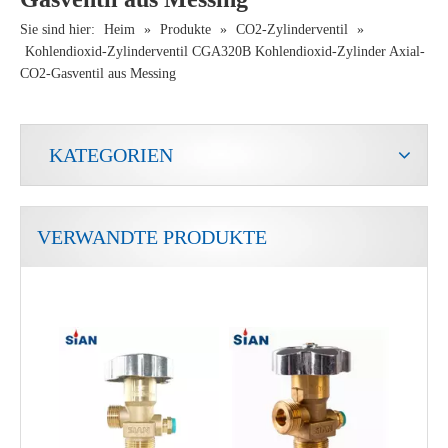
Sie sind hier:
Heim
»
Produkte
»
CO2-Zylinderventil
»
Kohlendioxid-Zylinderventil CGA320B Kohlendioxid-Zylinder Axial-
CO2-Gasventil aus Messing
KATEGORIEN
VERWANDTE PRODUKTE
Zuverlässige QF-2A Großhandel Industriegas CO2 Gasflasche Axialtyp Messingventil SiAN Marke
CO2-Sicherheitssteuerung Gasflaschenventile