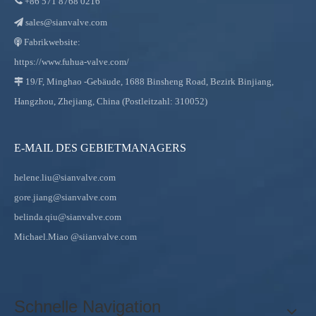

+86
571 8768 0216
sales@sianvalve.com

Fabrikwebsite:

https://www.fuhua-valve.com/
19/F, Minghao -Gebäude, 1688 Binsheng Road, Bezirk Binjiang,

Hangzhou, Zhejiang, China (Postleitzahl: 310052)
E-MAIL DES GEBIETMANAGERS
helene.liu@sianvalve.com
gore.jiang@sianvalve.com
belinda.qiu@sianvalve.com
Michael.Miao
@siianvalve.com
Schnelle Navigation