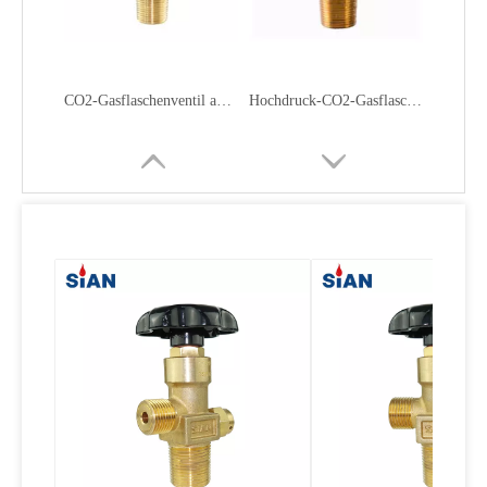
CO2-Gasflaschenventil aus Kupferlegierung
Hochdruck-CO2-Gasflaschenventile
Axialanschlusstyp Co2-Sicherheits-Industriegasventil