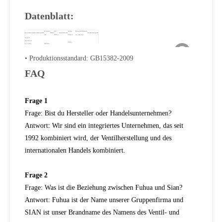
Datenblatt:
Produkt
WP
Outlet-
Nenndurchmesser
Produktname
Produktmodell
Mittel
Einlassfaden
Sicherheitsgerät
ID
(MPa)
Thread.
von mmmm.
Axialer
Anschluss
0.825-
Typ CO2-
08-805-
Cga320b.
CO2.
15mpa.
3/4-14GT.
14go-RH
Φ6.
20.25-22.5mpa.
Sicherheit
737.
(CGA320)
Industrial
Gasventil
• Produktionsstandard: GB15382-2009
FAQ
Frage 1
Frage: Bist du Hersteller oder Handelsunternehmen?
Antwort: Wir sind ein integriertes Unternehmen, das seit
1992 kombiniert wird, der Ventilherstellung und des
internationalen Handels kombiniert.
Frage 2
Frage: Was ist die Beziehung zwischen Fuhua und Sian?
Antwort: Fuhua ist der Name unserer Gruppenfirma und
SIAN ist unser Brandname des Namens des Ventil- und