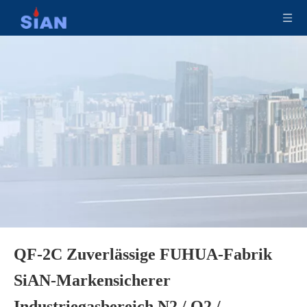
QF-2C Zuverlässige FUHUA-Fabrik
SiAN-Markensicherer
Sicherheitskupferlegierung Camping LPG Ventil
Sian D35 Safety LPG Zylindersteuerventile
Industriegasbereich N2 / O2 /