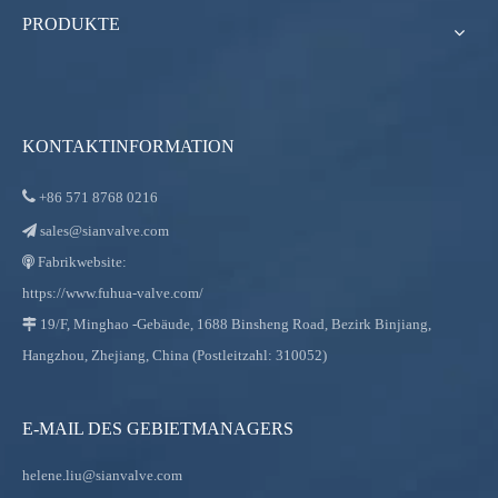
PRODUKTE
KONTAKTINFORMATION

+86
571 8768 0216
sales@sianvalve.com

Fabrikwebsite:

https://www.fuhua-valve.com/
19/F, Minghao -Gebäude, 1688 Binsheng Road, Bezirk Binjiang,

Hangzhou, Zhejiang, China (Postleitzahl: 310052)
E-MAIL DES GEBIETMANAGERS
helene.liu@sianvalve.com