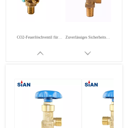
CO2-Feuerlöschventil für die Feuerindustrie
Zuverlässiges Sicherheitsentlastungs-LPG-Ventil mit Handrad
Grillen mit Druckentlastungs-LPG-Ventil aus Messing
Sauerstoffventil O2 Luft N2 Ventil