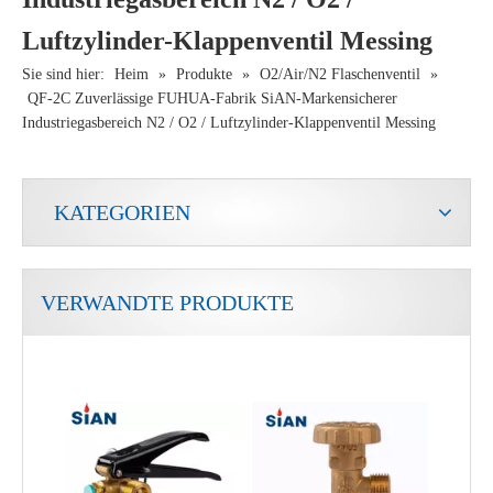
Luftzylinder-Klappenventil Messing
Sie sind hier:
Heim
»
Produkte
»
O2/Air/N2 Flaschenventil
»
QF-2C Zuverlässige FUHUA-Fabrik SiAN-Markensicherer
Industriegasbereich N2 / O2 / Luftzylinder-Klappenventil Messing
KATEGORIEN
VERWANDTE PRODUKTE
Tragbares LPG-Ventil für Camping aus Kupfer
Proportionaler Durchflussregelung aus dem industriellen Kältemittel Gaszylinderventil abgeschaltet