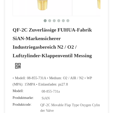
QF-2C Zuverlässige FUHUA-Fabrik
SiAN-Markensicherer
Industriegasbereich N2 / O2 /
Luftzylinder-Klappenventil Messing
Hochwertiges und praktisches wellengekoppeltes O2 Air N2 Flaschenventil
• Modell: 08-855-731A • Medium: O2 / AIR / N2 • WP
(MPA): 15MPA • Einlassfaden: pz27.8
Modell:
08-855-731a
Produktmarke:
SiAN
Produktcode:
QF-2C Movable Flap Type Oxygen Cylin
der Valve