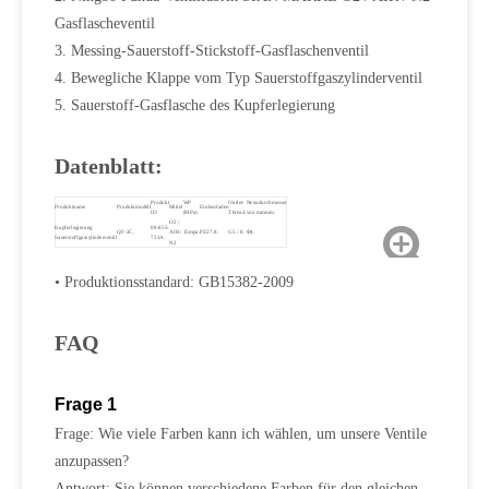
Gasflascheventil
3. Messing-Sauerstoff-Stickstoff-Gasflaschenventil
4. Bewegliche Klappe vom Typ Sauerstoffgaszylinderventil
5. Sauerstoff-Gasflasche des Kupferlegierung
Datenblatt:
Produkt
WP
Outlet-
Nenndurchmesser
Produktname
Produktmodell
Mittel
Einlassfaden
ID
(MPa)
Thread.
von mmmm.
O2 /
Kupferlegierung
08-855-
QF-2C.
AIR /
15mpa.
PZ27.8.
G5 / 8.
Φ4.
Sauerstoffgaszylinderventil
731A.
N2
• Produktionsstandard: GB15382-2009
FAQ
Frage 1
Frage: Wie viele Farben kann ich wählen, um unsere Ventile
anzupassen?
Antwort: Sie können verschiedene Farben für den gleichen