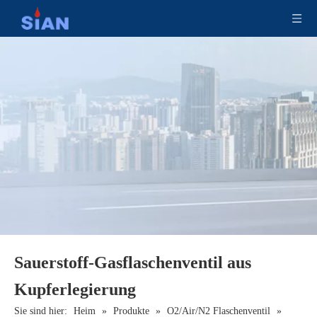
Sicherheitskupferlegierung Camping LPG Ventil
Sian D35 Safety LPG Zylindersteuerventile
Sauerstoff-Gasflaschenventil aus
Kupferlegierung
Sie sind hier:
Heim
»
Produkte
»
O2/Air/N2 Flaschenventil
»