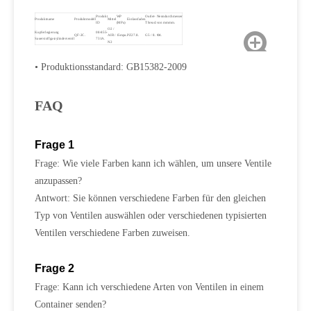
Produkt
WP
Outlet-
Nenndurchmesser
Produktname
Produktmodell
Mittel
Einlassfaden
ID
(MPa)
Thread.
von mmmm.
O2 /
Kupferlegierung
08-855-
QF-2C.
AIR /
15mpa.
PZ27.8.
G5 / 8.
Φ4.
Sauerstoffgaszylinderventil
731A.
N2
• Produktionsstandard: GB15382-2009
FAQ
Frage 1
Frage: Wie viele Farben kann ich wählen, um unsere Ventile
anzupassen?
Antwort: Sie können verschiedene Farben für den gleichen
Typ von Ventilen auswählen oder verschiedenen typisierten
Ventilen verschiedene Farben zuweisen.
Frage 2
Frage: Kann ich verschiedene Arten von Ventilen in einem
Container senden?