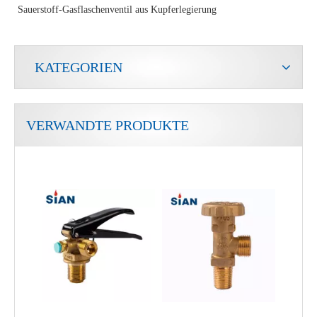
Sauerstoff-Gasflaschenventil aus Kupferlegierung
KATEGORIEN
VERWANDTE PRODUKTE
Tragbares LPG-Ventil für Camping aus Kupfer
Proportionaler Durchflussregelung aus dem industriellen Kältemittel Gaszylinderventil abgeschaltet