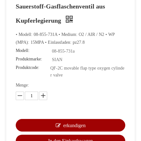
Sauerstoff-Gasflaschenventil aus
Kupferlegierung
• Modell: 08-855-731A • Medium: O2 / AIR / N2 • WP
(MPA): 15MPA • Einlassfaden: pz27.8
Modell:
08-855-731a
Produktmarke:
SIAN
Produktcode:
QF-2C movable flap type oxygen cylinde
r valve
Menge:
erkundigen
In den Einkaufswagen