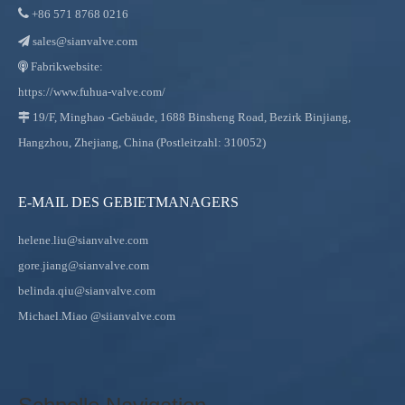

+86
571 8768 0216
sales@sianvalve.com

Fabrikwebsite:

https://www.fuhua-valve.com/
19/F, Minghao -Gebäude, 1688 Binsheng Road, Bezirk Binjiang,

Hangzhou, Zhejiang, China (Postleitzahl: 310052)
E-MAIL DES GEBIETMANAGERS
helene.liu@sianvalve.com
gore.jiang@sianvalve.com
belinda.qiu@sianvalve.com
Michael.Miao
@siianvalve.com