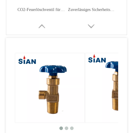
CO2-Feuerlöschventil für die Feuerindustrie
Zuverlässiges Sicherheitsentlastungs-LPG-Ventil mit Handrad
Grillen mit Druckentlastungs-LPG-Ventil aus Messing