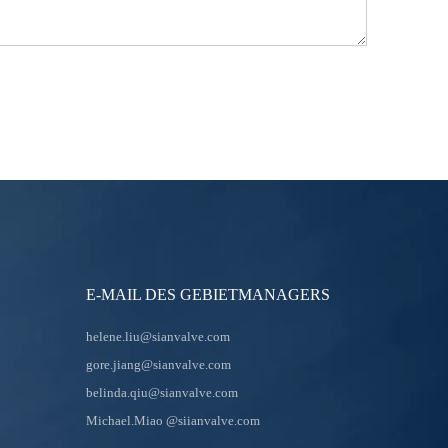
E-MAIL DES GEBIETMANAGERS
helene.liu@sianvalve.com
gore.jiang@sianvalve.com
belinda.qiu@sianvalve.com
Michael.Miao
@siianvalve.com