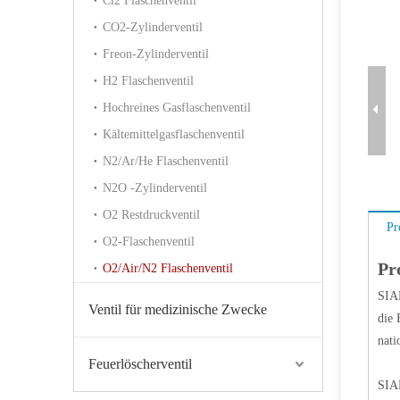
Cl2 Flaschenventil
CO2-Zylinderventil
Freon-Zylinderventil
H2 Flaschenventil
Hochreines Gasflaschenventil
Kältemittelgasflaschenventil
N2/Ar/He Flaschenventil
N2O -Zylinderventil
O2 Restdruckventil
Pr
O2-Flaschenventil
Pr
O2/Air/N2 Flaschenventil
SIAN
Ventil für medizinische Zwecke
die 
nati
Feuerlöscherventil
SIAN