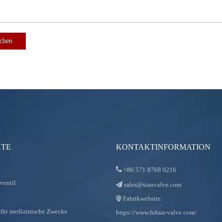
ichen
TE
KONTAKTINFORMATION

+86
571 8768 0216
ventil
sales@sianvalve.com

Fabrikwebsite:

für medizinische Zwecke
https://www.fuhua-valve.com/