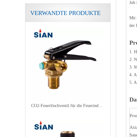
Job 
VERWANDTE PRODUKTE
Sauerstoff-Stickstoff-Gasflaschenventil mit beweglicher Klappe
Mit 
der 
Pr
1. H
2. 
3. M
4. A
5. A
Da
CO2-Feuerlöschventil für die Feuerindustrie
Pro
Axia
Saue