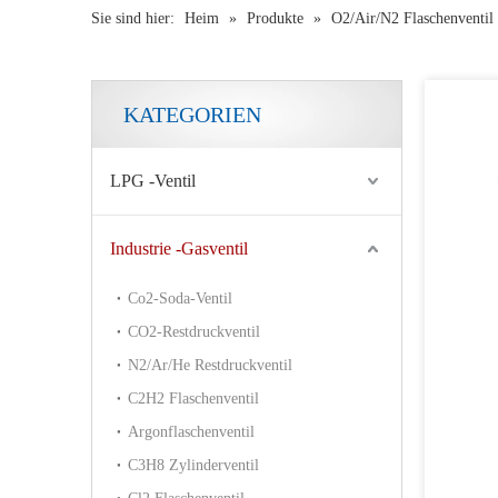
Sie sind hier:
Heim
»
Produkte
»
O2/Air/N2 Flaschenventil
KATEGORIEN
LPG -Ventil
Industrie -Gasventil
Co2-Soda-Ventil
CO2-Restdruckventil
N2/Ar/He Restdruckventil
C2H2 Flaschenventil
Argonflaschenventil
C3H8 Zylinderventil