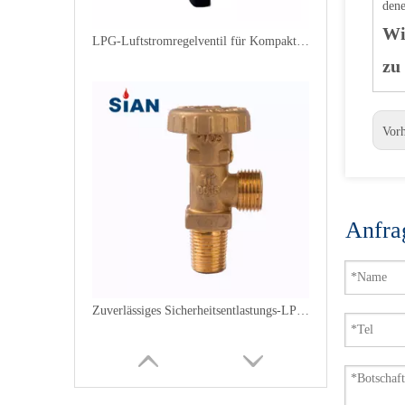
dene
Wi
LPG-Luftstromregelventil für Kompaktzylinder
zu
Vor
Anfra
Zuverlässiges Sicherheitsentlastungs-LPG-Ventil mit Handrad