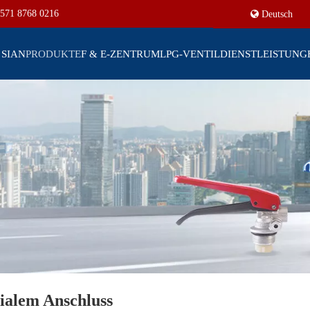
571 8768 0216
Deutsch
 SIAN
PRODUKTE
F & E-ZENTRUM
LPG-VENTIL
DIENSTLEISTUNG
xialem Anschluss