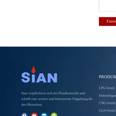
Einre
PRODUK
LPG-Ventil
Sian verpflichtete sich der Fluidkontrolle und
Industriegas
schafft eine sichere und lebenswerte Umgebung für
CNG-Ventil
den Menschen.
CGA-Ventil 