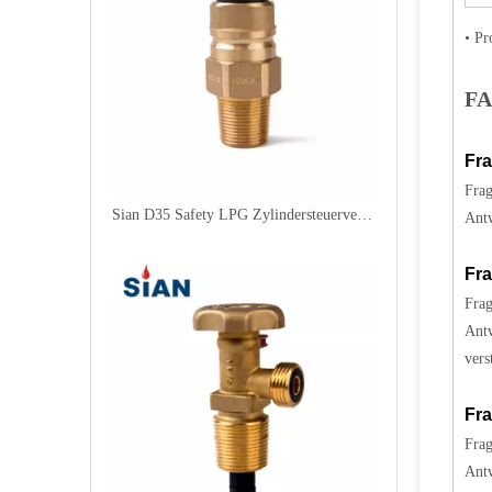
• P
F
Fra
Frag
Sian D35 Safety LPG Zylindersteuerventile
Antw
Fra
Frag
Antw
vers
Fra
Frag
Antw