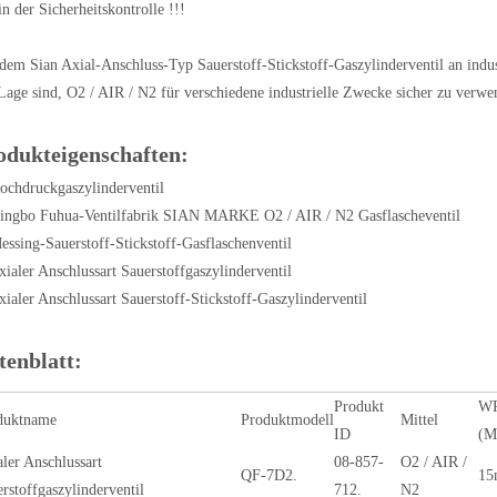
in der Sicherheitskontrolle !!!
dem Sian Axial-Anschluss-Typ Sauerstoff-Stickstoff-Gaszylinderventil an indust
Lage sind, O2 / AIR / N2 für verschiedene industrielle Zwecke sicher zu verwe
odukteigenschaften:
ochdruckgaszylinderventil
Ningbo Fuhua-Ventilfabrik SIAN MARKE O2 / AIR / N2 Gasflascheventil
essing-Sauerstoff-Stickstoff-Gasflaschenventil
xialer Anschlussart Sauerstoffgaszylinderventil
xialer Anschlussart Sauerstoff-Stickstoff-Gaszylinderventil
tenblatt:
Produkt
W
duktname
Produktmodell
Mittel
ID
(M
ler Anschlussart
08-857-
O2 / AIR /
QF-7D2.
15
rstoffgaszylinderventil
712.
N2