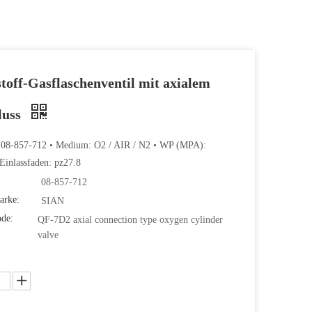
toff-Gasflaschenventil mit axialem
luss
: 08-857-712 • Medium: O2 / AIR / N2 • WP (MPA):
inlassfaden: pz27.8
08-857-712
arke:
SIAN
ode:
QF-7D2 axial connection type oxygen cylinder
valve