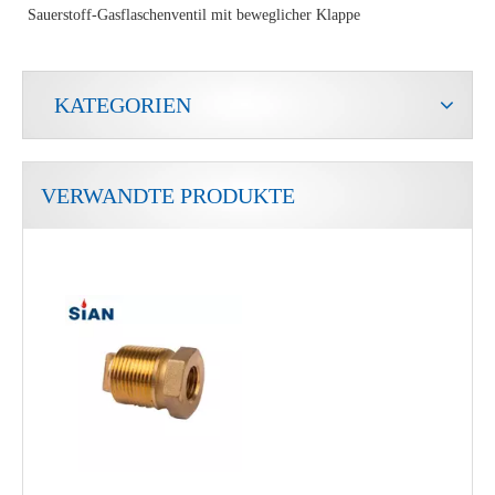
Sauerstoff-Gasflaschenventil mit beweglicher Klappe
KATEGORIEN
VERWANDTE PRODUKTE
Sicherheitskupferlegierung Camping LPG Ventil
Sian D35 Safety LPG Zylindersteuerventile