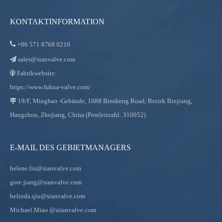
KONTAKTINFORMATION

+86
571 8768 0216
sales@sianvalve.com

Fabrikwebsite:

https://www.fuhua-valve.com/
19/F, Minghao -Gebäude, 1688 Binsheng Road, Bezirk Binjiang,

Hangzhou, Zhejiang, China (Postleitzahl: 310052)
E-MAIL DES GEBIETMANAGERS
helene.liu@sianvalve.com
gore.jiang@sianvalve.com
belinda.qiu@sianvalve.com
Michael.Miao
@siianvalve.com