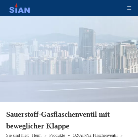
Sian C2H2 Nadel Typ QF-15 Industrielles Acetylengaszylinderventil
CO2-sicheres Feuerlöschventil
Sauerstoff-Gasflaschenventil mit
beweglicher Klappe
Sie sind hier:
Heim
»
Produkte
»
O2/Air/N2 Flaschenventil
»