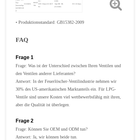
O2 /
0.903-
Typ
08-853-
CGA540A.
AIR /
15mpa.
3/4-14GT.
14go-RH
Φ4.
19.5-22.5mpa.
Sauerstoffga
789.
N2
(CGA540)
szylindervent
il
• Produktionsstandard: GB15382-2009
FAQ
Frage 1
Frage: Was ist der Unterschied zwischen Ihren Ventilen und
den Ventilen anderer Lieferanten?
Antwort: In der Feuerlöscher-Ventilindustrie nehmen wir
30% des US-amerikanischen Marktanteils ein. Für LPG-
Ventile sind unsere Kosten viel wettbewerbsfähig mit ihren,
aber die Qualität ist überlegen.
Frage 2
Frage: Können Sie OEM und ODM tun?
Antwort: Ja, wir können beide tun.