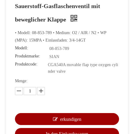
Sauerstoff-Gasflaschenventil mit
beweglicher Klappe
• Modell: 08-853-789 • Medium: O2 / AIR / N2 • WP
(MPA): 15MPA • Einlassfaden: 3/4-14GT
Modell:
08-853-789
Produktmarke:
SIAN
Produktcode:
CGA540A movable flap type oxygen cyli
nder valve
Menge:
erkundigen
In den Einkaufswagen