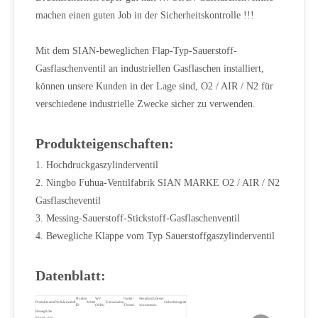
machen einen guten Job in der Sicherheitskontrolle !!!
Mit dem SIAN-beweglichen Flap-Typ-Sauerstoff-
Gasflaschenventil an industriellen Gasflaschen installiert,
können unsere Kunden in der Lage sind, O2 / AIR / N2 für
verschiedene industrielle Zwecke sicher zu verwenden.
Produkteigenschaften:
1. Hochdruckgaszylinderventil
2. Ningbo Fuhua-Ventilfabrik SIAN MARKE O2 / AIR / N2
Gasflascheventil
3. Messing-Sauerstoff-Stickstoff-Gasflaschenventil
4. Bewegliche Klappe vom Typ Sauerstoffgaszylinderventil
Datenblatt:
Produkt
WP
Outlet-
Nenndurchmesser
Produktname
Produktmodell
Mittel
Einlassfaden
Sicherheitsgerät
ID
(MPa)
Thread.
von mmmm.
Bewegliche
Klappe vom