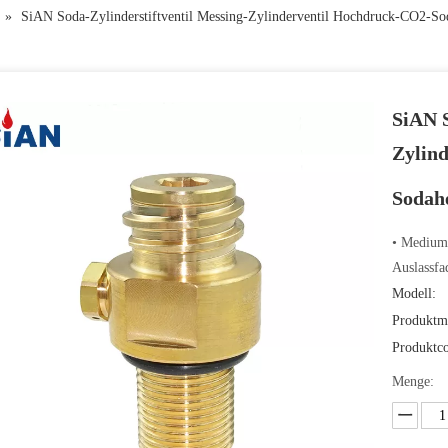
»
SiAN Soda-Zylinderstiftventil Messing-Zylinderventil Hochdruck-CO2-Soda
SiAN S
Zylin
Sodahe
• Medium
Auslassfa
Modell:
Produktm
Produktc
Menge: