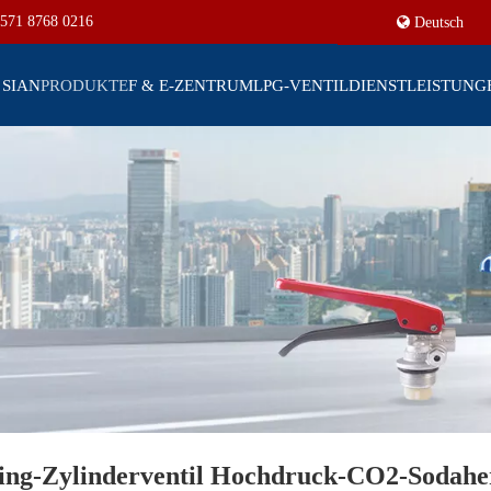
571 8768 0216
Deutsch
 SIAN
PRODUKTE
F & E-ZENTRUM
LPG-VENTIL
DIENSTLEISTUNG
sing-Zylinderventil Hochdruck-CO2-Sodahers