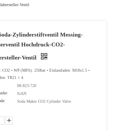
hersteller-Ventil
oda-Zylinderstiftventil Messing-
derventil Hochdruck-CO2-
rsteller-Ventil
: CO2 • WP (MPA): 250bar • Einlassfaden: M18x1.5 •
den: TR21 × 4
08-823-720
arke:
SiAN
ode:
Soda Maker CO2 Cylinder Valve