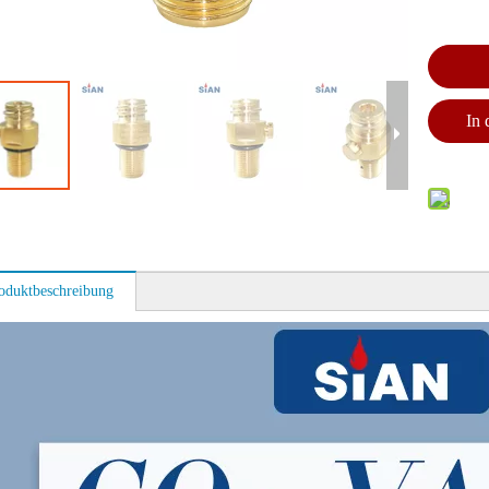
In
oduktbeschreibung