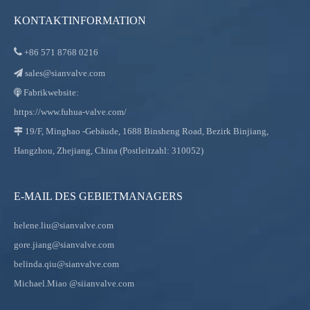
KONTAKTINFORMATION

+86
571 8768 0216
sales@sianvalve.com

Fabrikwebsite:

https://www.fuhua-valve.com/
19/F, Minghao -Gebäude, 1688 Binsheng Road, Bezirk Binjiang,

Hangzhou, Zhejiang, China (Postleitzahl: 310052)
E-MAIL DES GEBIETMANAGERS
helene.liu@sianvalve.com
gore.jiang@sianvalve.com
belinda.qiu@sianvalve.com
Michael.Miao
@siianvalve.com