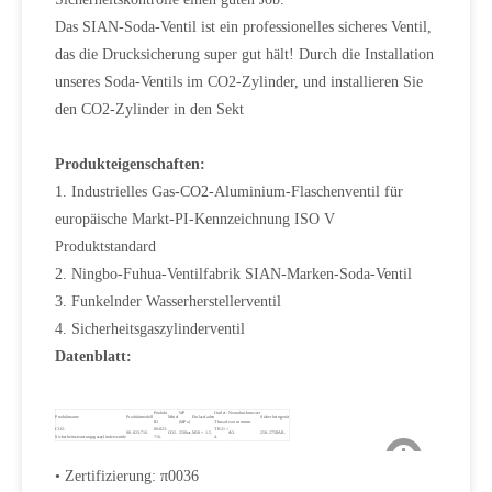
Das SIAN-Soda-Ventil ist ein professionelles sicheres Ventil,
das die Drucksicherung super gut hält! Durch die Installation
unseres Soda-Ventils im CO2-Zylinder, und installieren Sie
den CO2-Zylinder in den Sekt
Produkteigenschaften:
1. Industrielles Gas-CO2-Aluminium-Flaschenventil für
europäische Markt-PI-Kennzeichnung ISO V
Produktstandard
2. Ningbo-Fuhua-Ventilfabrik SIAN-Marken-Soda-Ventil
3. Funkelnder Wasserherstellerventil
4. Sicherheitsgaszylinderventil
Datenblatt:
Produkt
WP
Outlet-
Nenndurchmesser
Produktname
Produktmodell
Mittel
Einlassfaden
Sicherheitsgerät
ID
(MPa)
Thread.
von mmmm.
CO2-
08-823-
TR21 ×
08-823-716.
CO2.
250bar.
M18 × 1.5.
Φ3.
250-275BAR.
Sicherheitssteuerungsgaszylinderventile
716.
4.
• Zertifizierung: π0036