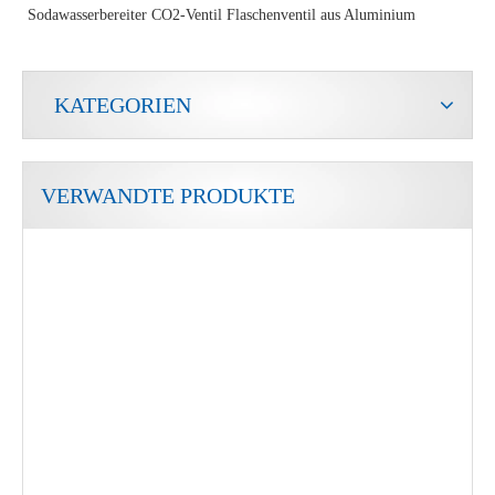
Sodawasserbereiter CO2-Ventil Flaschenventil aus Aluminium
KATEGORIEN
VERWANDTE PRODUKTE
Sian CO2 Soda Water Machine Flaschenventile Adapter
CO2-Sicherheitssteuerung Gasflaschenventile