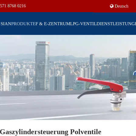
571 8768 0216
Deutsch
 SIAN
PRODUKTE
F & E-ZENTRUM
LPG-VENTIL
DIENSTLEISTUNG
aszylindersteuerung Polventile