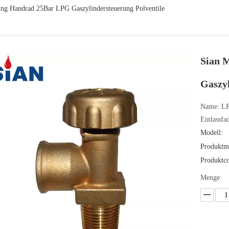
ing Handrad 25Bar LPG Gaszylindersteuerung Polventile
Sian 
Gaszyl
Name: LP
Einlassfa
Modell:
Produktm
Produktc
Menge: