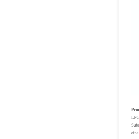
100 Pfund LPG Gaszylinderventil MX100 Safety LPG Polventil für Mexiko
Pro
LPG 
Sian hochwertige Philippinen LPG Gaszylinder Polventil V6 Propan -Tankventil
Subs
eine