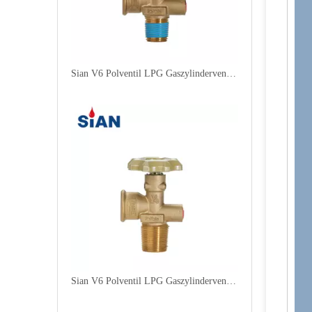
Sian V6 Polventil LPG Gaszylinderventilsicherheit LPG Polventil
Sian V6 Polventil LPG Gaszylinderventilsicherheit LPG Polventil