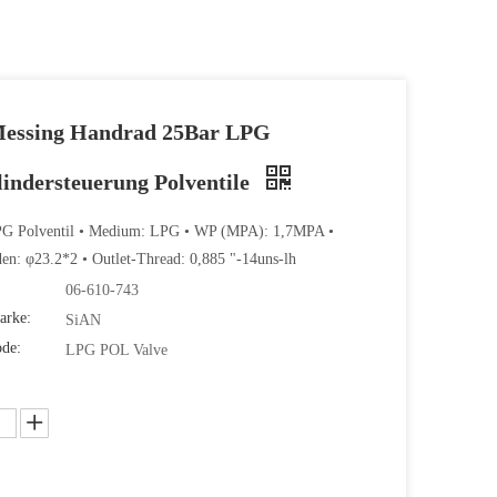
Messing Handrad 25Bar LPG
indersteuerung Polventile
G Polventil • Medium: LPG • WP (MPA): 1,7MPA •
den: φ23.2*2 • Outlet-Thread: 0,885 "-14uns-lh
06-610-743
arke:
SiAN
ode:
LPG POL Valve