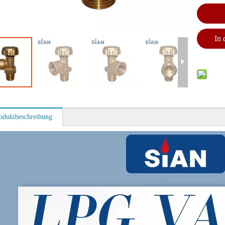
In
oduktbeschreibung