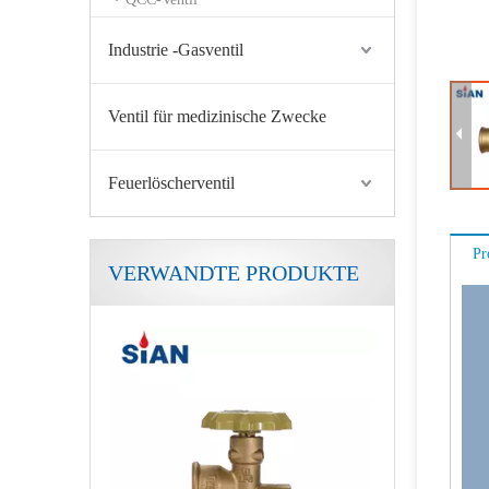
Industrie -Gasventil
Ventil für medizinische Zwecke
Feuerlöscherventil
Pr
VERWANDTE PRODUKTE
Sian V6 Polventil LPG Gaszylinderventilsicherheit LPG Polventil