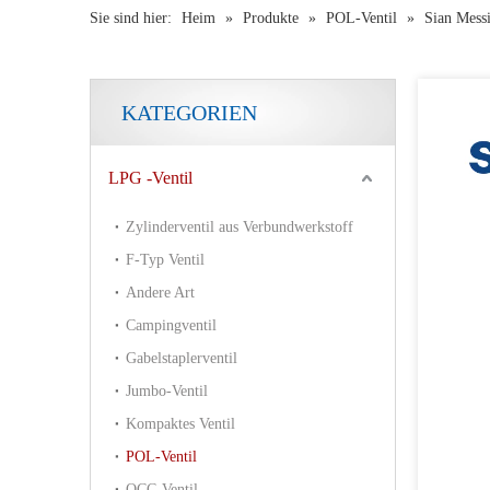
Sie sind hier:
Heim
»
Produkte
»
POL-Ventil
»
Sian Mess
KATEGORIEN
LPG -Ventil
Zylinderventil aus Verbundwerkstoff
F-Typ Ventil
Andere Art
Campingventil
Gabelstaplerventil
Jumbo-Ventil
Kompaktes Ventil
Sian V6 Polventil -LPG -Gaszylinderventil -Sicherheit LPG -Ventil
POL-Ventil
QCC-Ventil