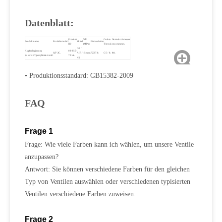
Datenblatt:
Produkt
WP
Outlet-
Nenndurchmesser
Produktname
Produktmodell
Mittel
Einlassfaden
ID
(MPa)
Thread.
von mmmm.
O2 /
Kupferlegierung
08-855-
QF-2C.
AIR /
15mpa.
PZ27.8.
G5 / 8.
Φ4.
Sauerstoffgaszylinderventil
731A.
N2
• Produktionsstandard: GB15382-2009
FAQ
Frage 1
Frage: Wie viele Farben kann ich wählen, um unsere Ventile
anzupassen?
Antwort: Sie können verschiedene Farben für den gleichen
Typ von Ventilen auswählen oder verschiedenen typisierten
Ventilen verschiedene Farben zuweisen.
Frage 2