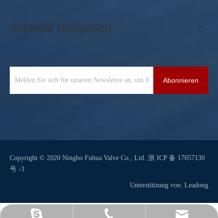
Schnelle Navigation
Abonnieren
Copyright © 2020 Ningbo Fuhua Valve Co., Ltd.
浙 ICP 备 17057130
号 -3
Unterstützung von:
Leadong
sales@sianvalve.com
+86 571 8768 0216
Luoquanxi.