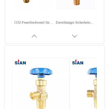
CO2-Feuerlöschventil für die Feuerindustrie
Zuverlässiges Sicherheitsentlastungs-LPG-Ventil mit Handrad
Grillen mit Druckentlastungs-LPG-Ventil aus Messing
Sauerstoffventil O2 Luft N2 Ventil