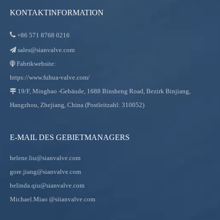
KONTAKTINFORMATION

+86
571 8768 0216
sales@sianvalve.com

Fabrikwebsite:

https://www.fuhua-valve.com/
19/F, Minghao -Gebäude, 1688 Binsheng Road, Bezirk Binjiang,

Hangzhou, Zhejiang, China (Postleitzahl: 310052)
E-MAIL DES GEBIETMANAGERS
helene.liu@sianvalve.com
gore.jiang@sianvalve.com
belinda.qiu@sianvalve.com
Michael.Miao
@siianvalve.com