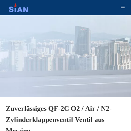
Zuverlässiges QF-2C O2 / Air / N2-
Sicherheitskupferlegierung Camping LPG Ventil
Sian D35 Safety LPG Zylindersteuerventile
Zylinderklappenventil Ventil aus
Messing