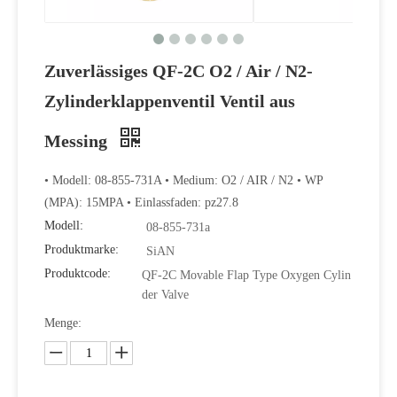
Zuverlässiges QF-2C O2 / Air / N2-
Zylinderklappenventil Ventil aus
Messing
• Modell: 08-855-731A • Medium: O2 / AIR / N2 • WP
(MPA): 15MPA • Einlassfaden: pz27.8
Hochwertiges und praktisches wellengekoppeltes O2 Air N2 Flaschenventil
Modell:
08-855-731a
Produktmarke:
SiAN
Produktcode:
QF-2C Movable Flap Type Oxygen Cylin
der Valve
Menge: