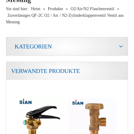
Sie sind hier:
Heim
»
Produkte
»
O2/Air/N2 Flaschenventil
»
Zuverlässiges QF-2C O2 / Air / N2-Zylinderklappenventil Ventil aus
Messing
KATEGORIEN
VERWANDTE PRODUKTE
Tragbares LPG-Ventil für Camping aus Kupfer
Proportionaler Durchflussregelung aus dem industriellen Kältemittel Gaszylinderventil abgeschaltet