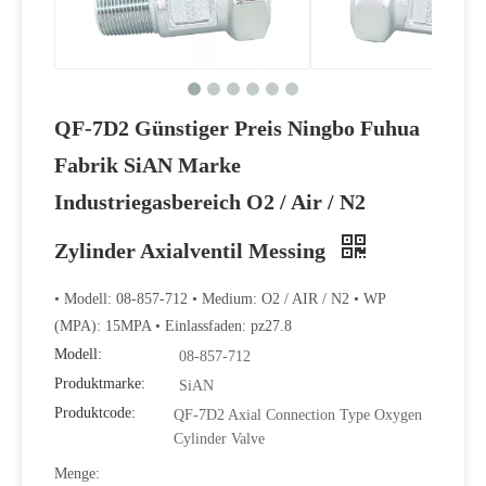
QF-7D2 Günstiger Preis Ningbo Fuhua
Fabrik SiAN Marke
Industriegasbereich O2 / Air / N2
Zylinder Axialventil Messing
• Modell: 08-857-712 • Medium: O2 / AIR / N2 • WP
Hochwertiges und praktisches wellengekoppeltes O2 Air N2 Flaschenventil
(MPA): 15MPA • Einlassfaden: pz27.8
Modell:
08-857-712
Produktmarke:
SiAN
Produktcode:
QF-7D2 Axial Connection Type Oxygen
Cylinder Valve
Menge: