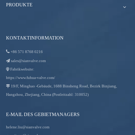
PRODUKTE
KONTAKTINFORMATION

+86
571 8768 0216
sales@sianvalve.com

Fabrikwebsite:

https://www.fuhua-valve.com/
19/F, Minghao -Gebäude, 1688 Binsheng Road, Bezirk Binjiang,

Hangzhou, Zhejiang, China (Postleitzahl: 310052)
E-MAIL DES GEBIETMANAGERS
helene.liu@sianvalve.com