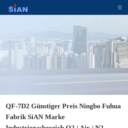
QF-7D2 Günstiger Preis Ningbo Fuhua
Fabrik SiAN Marke
Sauerstoff-Stickstoff-Gasflaschenventil mit beweglicher Klappe
CO2-Feuerlöschventil für die Feuerindustrie
Industriegasbereich O2 / Air / N2