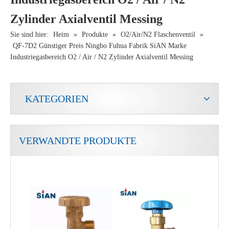
Zylinder Axialventil Messing
Sie sind hier:
Heim
»
Produkte
»
O2/Air/N2 Flaschenventil
»
QF-7D2 Günstiger Preis Ningbo Fuhua Fabrik SiAN Marke
Industriegasbereich O2 / Air / N2 Zylinder Axialventil Messing
KATEGORIEN
VERWANDTE PRODUKTE
Sian D35 Safety LPG Zylindersteuerventile
LPG-Luftstromregelventil für Kompaktzylinder