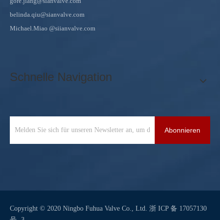
gore.jiang@sianvalve.com
belinda.qiu@sianvalve.com
Michael.Miao
@siianvalve.com
Schnelle Navigation
Abonnieren
Copyright © 2020 Ningbo Fuhua Valve Co., Ltd.
浙 ICP 备 17057130
号 -3