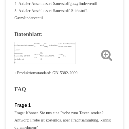
4. Axialer Anschlussart Sauerstoffgaszylinderventil
5. Axialer Anschlussart Sauerstoff-Stickstoff-
Gaszylinderventil
Datenblatt:
Produkt
WP
Outlet-
Nenndurchmesser
Produktname
Produktmodell
Mittel
Einlassfaden
ID
(MPa)
Thread.
von mmmm.
Axialer
Anschlussart
O2 /
08-857-
G5 / 8-
Sauerstoffga
QF-7D2.
AIR /
15mpa.
PZ27.8.
Φ4.
712.
Int
szylindervent
N2
il
• Produktionsstandard: GB15382-2009
FAQ
Frage 1
Frage: Können Sie uns eine Probe zum Testen senden?
Antwort: Probe ist kostenlos, aber Frachtsammlung, kannst
du annehmen?