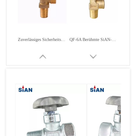
Zuverlässiges Sicherheitsentlastungs-LPG-Ventil mit Handrad
QF-6A Berühmte SiAN-Marke Fuhua Factory Industrial Gas Range O2 / Air / N2-Zylinder-Flapper-Typ Messing-Gasventil
QF-2C Zuverlässige FUHUA-Fabrik SiAN-Markensicherer Industriegasbereich N2 / O2 / Luftzylinder-Klappenventil Messing
Sauerstoffventil O2 Luft N2 Ventil