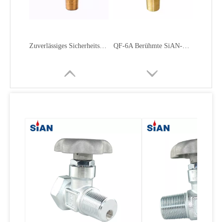
Zuverlässiges Sicherheitsentlastungs-LPG-Ventil mit Handrad
QF-6A Berühmte SiAN-Marke Fuhua Factory Industrial Gas Range O2 / Air / N2-Zylinder-Flapper-Typ Messing-Gasventil
QF-2C Zuverlässige FUHUA-Fabrik SiAN-Markensicherer Industriegasbereich N2 / O2 / Luftzylinder-Klappenventil Messing
Sauerstoffventil O2 Luft N2 Ventil