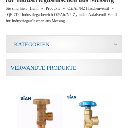
Sie sind hier:
Heim
»
Produkte
»
O2/Air/N2 Flaschenventil
»
QF-7D2 Industriegasbereich O2/Air/N2-Zylinder-Axialventil Ventil
für Industriegasflaschen aus Messing
KATEGORIEN
VERWANDTE PRODUKTE
Sian D35 Safety LPG Zylindersteuerventile
LPG-Luftstromregelventil für Kompaktzylinder