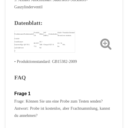
Gaszylinderventil
Datenblatt:
Produkt
WP
Outlet-
Nenndurchmesser
Produktname
Produktmodell
Mittel
Einlassfaden
ID
(MPA)
Thread.
von mmmm.
Axialer
Anschlussart
O2 /
08-857-
G5 / 8-
Sauerstoffga
QF-7D2.
AIR /
15mpa.
PZ27.8.
Φ4.
712.
Int
szylindervent
N2
il
• Produktionsstandard: GB15382-2009
FAQ
Frage 1
Frage: Können Sie uns eine Probe zum Testen senden?
Antwort: Probe ist kostenlos, aber Frachtsammlung, kannst
du annehmen?