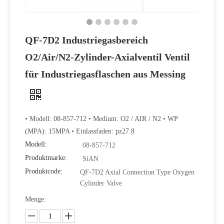
QF-7D2 Industriegasbereich
O2/Air/N2-Zylinder-Axialventil Ventil
für Industriegasflaschen aus Messing
• Modell: 08-857-712 • Medium: O2 / AIR / N2 • WP
Hochwertiges und praktisches wellengekoppeltes O2 Air N2 Flaschenventil
(MPA): 15MPA • Einlassfaden: pz27.8
Modell:
08-857-712
Produktmarke:
SiAN
Produktcode:
QF-7D2 Axial Connection Type Oxygen
Cylinder Valve
Menge: