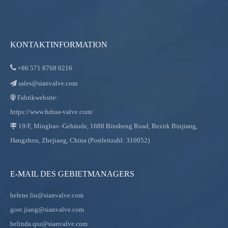
KONTAKTINFORMATION

+86
571 8768 0216
sales@sianvalve.com

Fabrikwebsite:

https://www.fuhua-valve.com/
19/F, Minghao -Gebäude, 1688 Binsheng Road, Bezirk Binjiang,

Hangzhou, Zhejiang, China (Postleitzahl: 310052)
E-MAIL DES GEBIETMANAGERS
helene.liu@sianvalve.com
gore.jiang@sianvalve.com
belinda.qiu@sianvalve.com