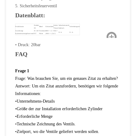
5. Sicherheitsfeuerventil
Datenblatt:
Produkt
Outlet-
Sicherheitsventil-
Produktname
Mittel
Einlassfaden
Sicherheitsgerät
ID
Thread.
Setdruck
Zuverlässige
01-120-
Trockenes
M30 × 1,5
M14 ×
N / A
N / A
Hydrantsteuerungsfeuerventil
747.
Pulver
(M16 × 1,5)
1.5.
• Druck: 20bar
FAQ
Frage 1
Frage: Was brauchen Sie, um ein genaues Zitat zu erhalten?
Antwort: Um ein Zitat anzufordern, benötigen wir folgende
Informationen:
•
Unternehmens-Details
•
Größe der zur Installation erforderlichen Zylinder
•
Erforderliche Menge
•
Technische Zeichnung des Ventils.
•
Zielport, wo die Ventile geliefert werden sollen.