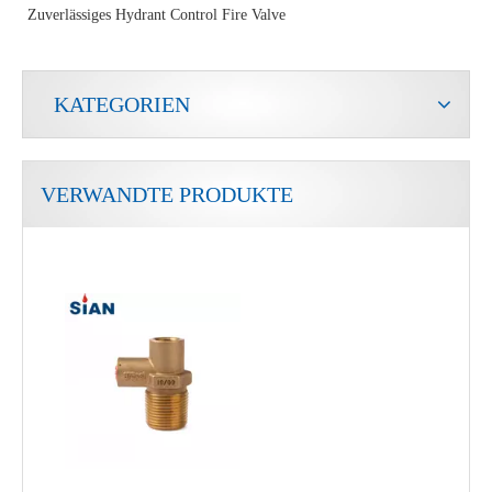
Zuverlässiges Hydrant Control Fire Valve
KATEGORIEN
VERWANDTE PRODUKTE
Kundenspezifisches kompaktes Gefrier-LPG-Ventil