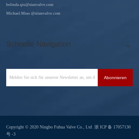
belinda.qiu@sianvalve.com
Michael.Miao
@siianvalve.com
Schnelle Navigation
Abonnieren
Copyright © 2020 Ningbo Fuhua Valve Co., Ltd.
浙 ICP 备 17057130
号 -3