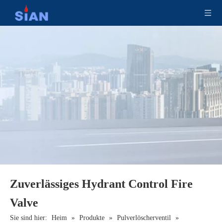
Automatisches LPG-Umschaltventil für Gassteuerung aus Kupferlegierung
Druckreduzierendes Feuerlöscherventil aus Messinglegierung
Hochdruck-CO2-Gasflaschenventile
CO2-Sicherheitssteuerung Gasflaschenventile
Zuverlässiges Hydrant Control Fire
Valve
Sie sind hier:
Heim
»
Produkte
»
Pulverlöscherventil
»