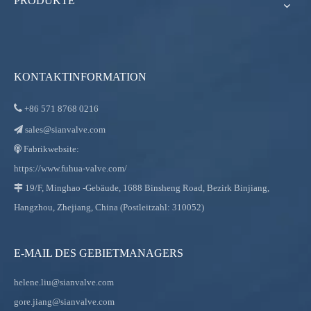
PRODUKTE
KONTAKTINFORMATION

+86
571 8768 0216
sales@sianvalve.com

Fabrikwebsite:

https://www.fuhua-valve.com/
19/F, Minghao -Gebäude, 1688 Binsheng Road, Bezirk Binjiang,

Hangzhou, Zhejiang, China (Postleitzahl: 310052)
E-MAIL DES GEBIETMANAGERS
helene.liu@sianvalve.com
gore.jiang@sianvalve.com